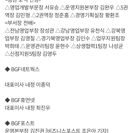
△영업개발부문장 서유승 △운영지원본부장 김완우 △5권
역장 김민형 △2권역장 정준흠 △경영기획실장 황환조
<부서장 전배>
△전남영업부장 장성관 △강남영업부장 유천식 △강북영
업부장 김영칠 △경기북영업부장 김인수 △업무지원팀장
박희태 △운영관리팀장 윤현수 △상생협력1팀장 나성균
△신점지원5팀장 김영두
◆ BGF네트웍스
대표이사 내정 이종덕
◆ BGF휴먼넷
대표이사 내정 최진우
◆ BGF포스트
운영본부장 김진권 [비즈니스포스트 조은아 기자]