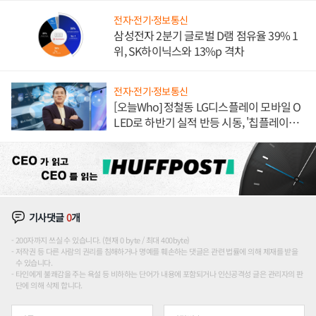
전자·전기·정보통신
삼성전자 2분기 글로벌 D램 점유율 39% 1
위, SK하이닉스와 13%p 격차
전자·전기·정보통신
[오늘Who] 정철동 LG디스플레이 모바일 O
LED로 하반기 실적 반등 시동, '칩플레이
션'에 가격 인하 압박은 부담
기사댓글
0
개
200자까지 쓰실 수 있습니다. (현재 0 byte / 최대 400byte)
저작권 등 다른 사람의 권리를 침해하거나 명예를 훼손하는 댓글은 관련 법률에 의해 제재를 받을
수 있습니다.
타인에게 불쾌감을 주는 욕설 등 비하하는 단어가 내용에 포함되거나 인신공격성 글은 관리자의 판
단에 의해 삭제 합니다.