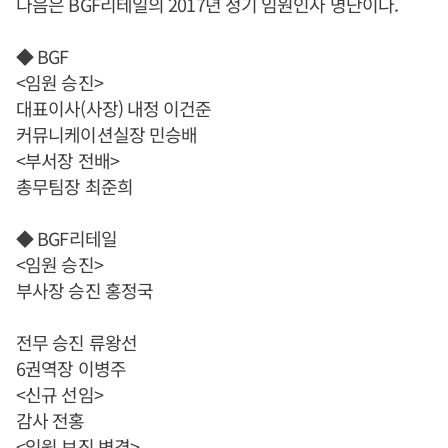
다음은 BGF리테일의 2017년 정기 임원인사 명단이다.
◆ BGF
<임원 승진>
대표이사(사장) 내정 이건준
커뮤니케이션실장 민승배
<부서장 전배>
총무팀장 최준희
◆ BGF리테일
<임원 승진>
부사장 승진 홍정국
전무 승진 류왕선
6권역장 이병주
<신규 선임>
감사 전홍
<임원 보직 변경>