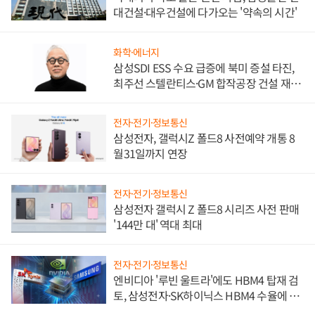
대건설·대우건설에 다가오는 '약속의 시간'
화학·에너지
삼성SDI ESS 수요 급증에 북미 증설 타진,
최주선 스텔란티스·GM 합작공장 건설 재추
진하나
전자·전기·정보통신
삼성전자, 갤럭시Z 폴드8 사전예약 개통 8
월31일까지 연장
전자·전기·정보통신
삼성전자 갤럭시 Z 폴드8 시리즈 사전 판매
'144만 대' 역대 최대
전자·전기·정보통신
엔비디아 '루빈 울트라'에도 HBM4 탑재 검
토, 삼성전자·SK하이닉스 HBM4 수율에 주
도권 갈린다