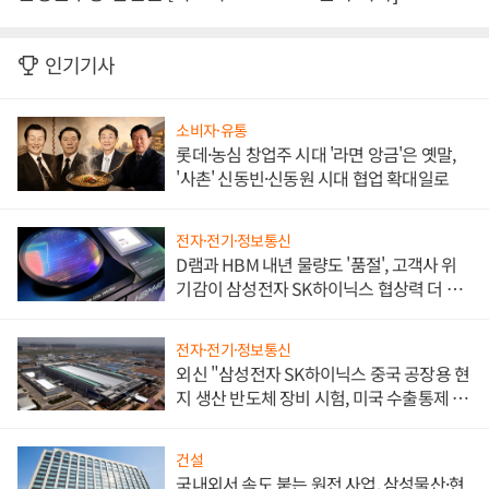
인기기사
소비자·유통
롯데·농심 창업주 시대 '라면 앙금'은 옛말,
'사촌' 신동빈·신동원 시대 협업 확대일로
전자·전기·정보통신
D램과 HBM 내년 물량도 '품절', 고객사 위
기감이 삼성전자 SK하이닉스 협상력 더 키
워
전자·전기·정보통신
외신 "삼성전자 SK하이닉스 중국 공장용 현
지 생산 반도체 장비 시험, 미국 수출통제 대
비"
건설
국내외서 속도 붙는 원전 사업, 삼성물산·현