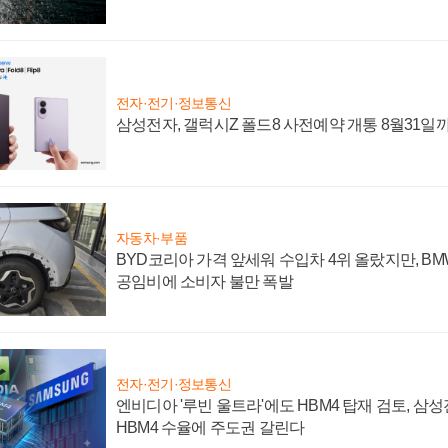
전자·전기·정보통신
삼성전자, 갤럭시Z 폴드8 사전예약 개통 8월31일
자동차·부품
BYD코리아 가격 앞세워 수입차 4위 올랐지만, B
공임비에 소비자 불만 폭발
전자·전기·정보통신
엔비디아 '루빈 울트라'에도 HBM4 탑재 검토, 삼
HBM4 수율에 주도권 갈린다