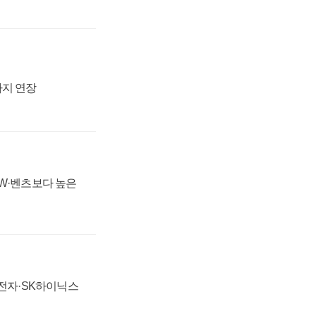
까지 연장
MW·벤츠보다 높은
성전자·SK하이닉스