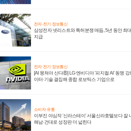
전자·전기·정보통신
삼성전자 넷리스트와 특허분쟁 매듭, 5년 동안 최대
지급
전자·전기·정보통신
[AI 뭉쳐야 산다⑧] LG·엔비디아 '피지컬 AI' 동맹 
이터·기술 결집해 종합 로보틱스 기업으로
소비자·유통
이부진 야심작 '신라스테이' 서울신라호텔보다 잘 나
해남·건대로 성장판 더 넓힌다