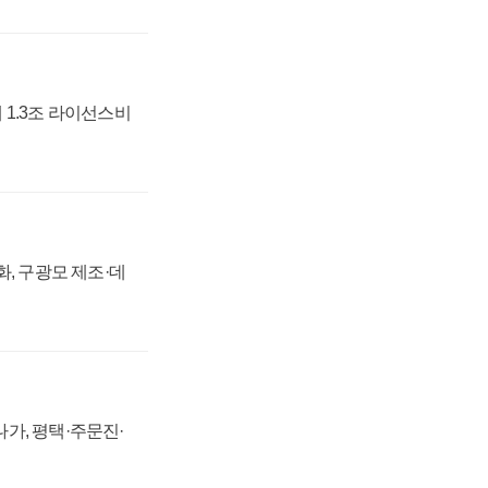
 1.3조 라이선스비
강화, 구광모 제조·데
가, 평택·주문진·