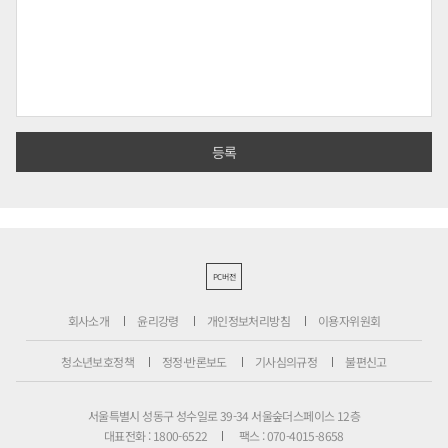
PC버전
회사소개
윤리강령
개인정보처리방침
이용자위원회
청소년보호정책
정정·반론보도
기사심의규정
불편신고
서울특별시 성동구 성수일로 39-34 서울숲더스페이스 12층
대표전화 : 1800-6522
팩스 : 070-4015-8658