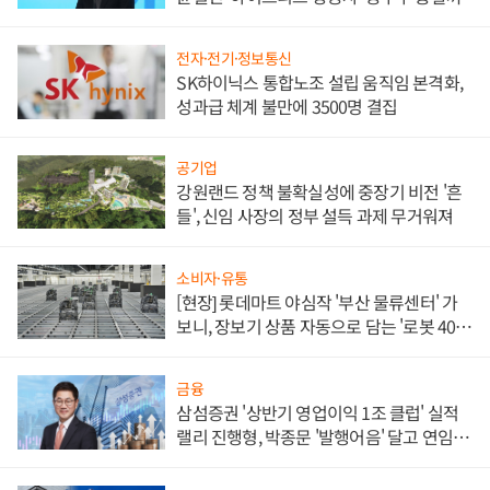
전자·전기·정보통신
SK하이닉스 통합노조 설립 움직임 본격화,
성과급 체계 불만에 3500명 결집
공기업
강원랜드 정책 불확실성에 중장기 비전 '흔
들', 신임 사장의 정부 설득 과제 무거워져
소비자·유통
[현장] 롯데마트 야심작 '부산 물류센터' 가
보니, 장보기 상품 자동으로 담는 '로봇 400
대' 장관
금융
삼섬증권 '상반기 영업이익 1조 클럽' 실적
랠리 진행형, 박종문 '발행어음' 달고 연임 향
하나