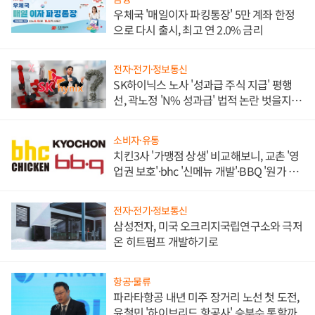
우체국 '매일이자 파킹통장' 5만 계좌 한정
으로 다시 출시, 최고 연 2.0% 금리
전자·전기·정보통신
SK하이닉스 노사 '성과급 주식 지급' 평행
선, 곽노정 'N% 성과급' 법적 논란 벗을지 주
목
소비자·유통
치킨3사 '가맹점 상생' 비교해보니, 교촌 '영
업권 보호'·bhc '신메뉴 개발'·BBQ '원가 부
담'
전자·전기·정보통신
삼성전자, 미국 오크리지국립연구소와 극저
온 히트펌프 개발하기로
항공·물류
파라타항공 내년 미주 장거리 노선 첫 도전,
윤철민 '하이브리드 항공사' 승부수 통할까