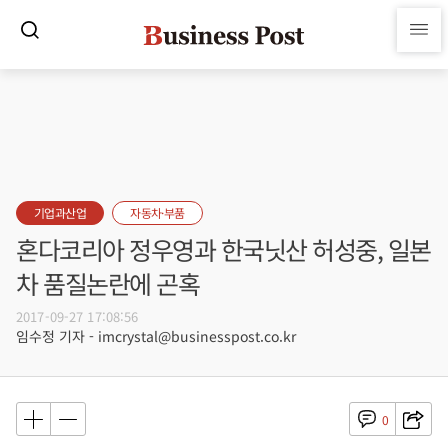
기업과산업
자동차·부품
혼다코리아 정우영과 한국닛산 허성중, 일본
차 품질논란에 곤혹
2017-09-27 17:08:56
임수정 기자 - imcrystal@businesspost.co.kr
0