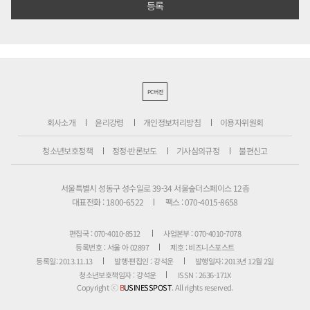
PC버전
회사소개
윤리강령
개인정보처리방침
이용자위원회
청소년보호정책
정정·반론보도
기사심의규정
불편신고
서울특별시 성동구 성수일로 39-34 서울숲더스페이스 12층
대표전화 : 1800-6522
팩스 : 070-4015-8658
편집국 : 070-4010-8512
사업본부 : 070-4010-7078
등록번호 : 서울 아 02897
제호 : 비즈니스포스트
등록일: 2013.11.13
발행·편집인 : 강석운
발행일자: 2013년 12월 2일
청소년보호책임자 : 강석운
ISSN : 2636-171X
Copyright ⓒ
B
USINESSPOST
. All rights reserved.