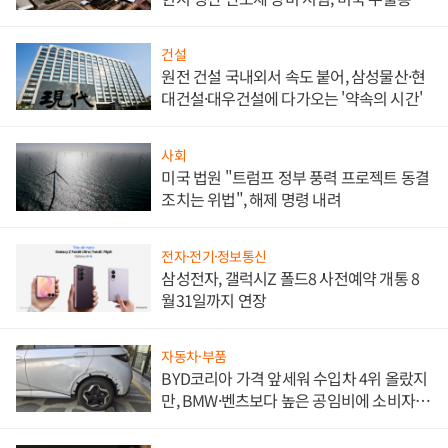
대비"
건설
원전 건설 국내외서 속도 붙어, 삼성물산·현
대건설·대우건설에 다가오는 '약속의 시간'
사회
미국 법원 "트럼프 정부 풍력 프로젝트 동결
조치는 위법", 해제 명령 내려
전자·전기·정보통신
삼성전자, 갤럭시Z 폴드8 사전예약 개통 8
월31일까지 연장
자동차·부품
BYD코리아 가격 앞세워 수입차 4위 올랐지
만, BMW·벤츠보다 높은 공임비에 소비자
불만 폭발