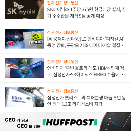
전자·전기·정보통신
SK하이닉스 1주당 375원 현금배당 실시, 추
가 주주환원 계획 9월 공개 예정
전자·전기·정보통신
[AI 뭉쳐야 산다⑧] LG·엔비디아 '피지컬 AI'
동맹 강화, 구광모 제조·데이터·기술 결집
해 종합 로보틱스 기업으로
전자·전기·정보통신
엔비디아 '루빈 울트라'에도 HBM4 탑재 검
토, 삼성전자·SK하이닉스 HBM4 수율에 주
도권 갈린다
전자·전기·정보통신
삼성전자 넷리스트와 특허분쟁 매듭, 5년 동
안 최대 1.3조 라이선스비 지급