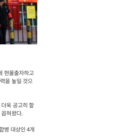
주에 현물출자하고
력을 높일 것으
 더욱 공고히 할
 꼽혀왔다.
합병 대상인 4개