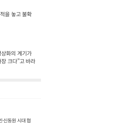
적을 놓고 불확
정상화의 계기가
가장 크다”고 바라
동빈·신동원 시대 협