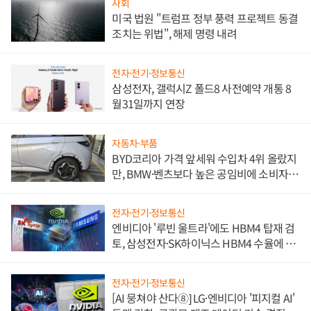
사회
미국 법원 "트럼프 정부 풍력 프로젝트 동결
조치는 위법", 해제 명령 내려
전자·전기·정보통신
삼성전자, 갤럭시Z 폴드8 사전예약 개통 8
월31일까지 연장
자동차·부품
BYD코리아 가격 앞세워 수입차 4위 올랐지
만, BMW·벤츠보다 높은 공임비에 소비자
불만 폭발
전자·전기·정보통신
엔비디아 '루빈 울트라'에도 HBM4 탑재 검
토, 삼성전자·SK하이닉스 HBM4 수율에 주
도권 갈린다
전자·전기·정보통신
[AI 뭉쳐야 산다⑧] LG·엔비디아 '피지컬 AI'