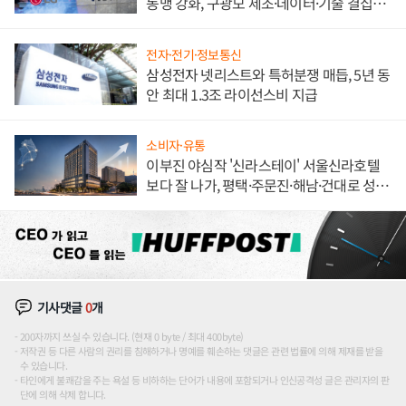
동맹 강화, 구광모 제조·데이터·기술 결집
해 종합 로보틱스 기업으로
전자·전기·정보통신
삼성전자 넷리스트와 특허분쟁 매듭, 5년 동
안 최대 1.3조 라이선스비 지급
소비자·유통
이부진 야심작 '신라스테이' 서울신라호텔
보다 잘 나가, 평택·주문진·해남·건대로 성
장판 더 넓힌다
기사댓글
0
개
200자까지 쓰실 수 있습니다. (현재 0 byte / 최대 400byte)
저작권 등 다른 사람의 권리를 침해하거나 명예를 훼손하는 댓글은 관련 법률에 의해 제재를 받을
수 있습니다.
타인에게 불쾌감을 주는 욕설 등 비하하는 단어가 내용에 포함되거나 인신공격성 글은 관리자의 판
단에 의해 삭제 합니다.