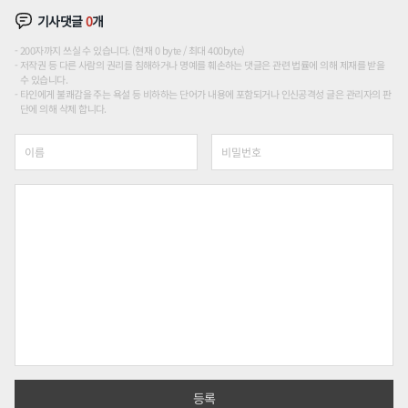
기사댓글
0
개
200자까지 쓰실 수 있습니다. (현재 0 byte / 최대 400byte)
저작권 등 다른 사람의 권리를 침해하거나 명예를 훼손하는 댓글은 관련 법률에 의해 제재를 받을
수 있습니다.
타인에게 불쾌감을 주는 욕설 등 비하하는 단어가 내용에 포함되거나 인신공격성 글은 관리자의 판
단에 의해 삭제 합니다.