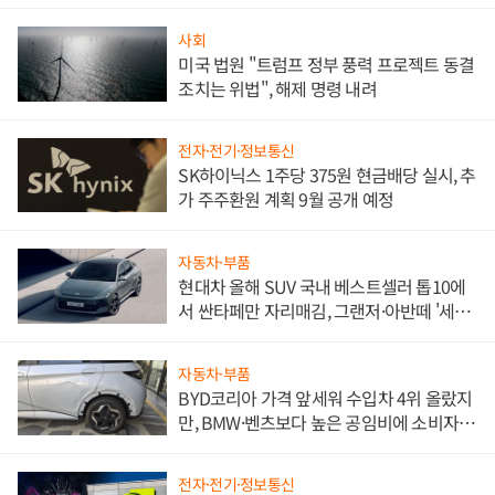
사회
미국 법원 "트럼프 정부 풍력 프로젝트 동결
조치는 위법", 해제 명령 내려
전자·전기·정보통신
SK하이닉스 1주당 375원 현금배당 실시, 추
가 주주환원 계획 9월 공개 예정
자동차·부품
현대차 올해 SUV 국내 베스트셀러 톱10에
서 싼타페만 자리매김, 그랜저·아반떼 '세단
쌍끌이'로 내수 방어
자동차·부품
BYD코리아 가격 앞세워 수입차 4위 올랐지
만, BMW·벤츠보다 높은 공임비에 소비자
불만 폭발
전자·전기·정보통신