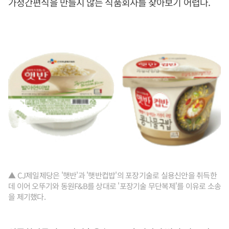
가정간편식을 만들지 않는 식품회사를 찾아보기 어렵다.
▲ CJ제일제당은 '햇반'과 '햇반컵밥'의 포장기술로 실용신안을 취득한
데 이어 오뚜기와 동원F&B를 상대로 '포장기술 무단복제'를 이유로 소송
을 제기했다.