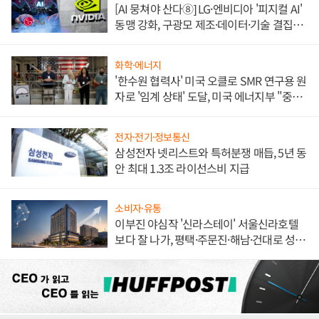
[AI 뭉쳐야 산다⑧] LG·엔비디아 '피지컬 AI'
동맹 강화, 구광모 제조·데이터·기술 결집
해 종합 로보틱스 기업으로
화학·에너지
'한수원 협력사' 미국 오클로 SMR 연구용 원
자로 '임계 상태' 도달, 미국 에너지부 "중요
한 이정표"
전자·전기·정보통신
삼성전자 넷리스트와 특허분쟁 매듭, 5년 동
안 최대 1.3조 라이선스비 지급
소비자·유통
이부진 야심작 '신라스테이' 서울신라호텔
보다 잘 나가, 평택·주문진·해남·건대로 성
장판 더 넓힌다