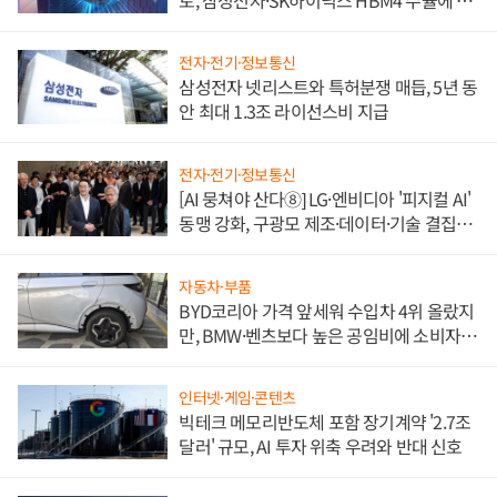
도권 갈린다
전자·전기·정보통신
삼성전자 넷리스트와 특허분쟁 매듭, 5년 동
안 최대 1.3조 라이선스비 지급
전자·전기·정보통신
[AI 뭉쳐야 산다⑧] LG·엔비디아 '피지컬 AI'
동맹 강화, 구광모 제조·데이터·기술 결집
해 종합 로보틱스 기업으로
자동차·부품
BYD코리아 가격 앞세워 수입차 4위 올랐지
만, BMW·벤츠보다 높은 공임비에 소비자
불만 폭발
인터넷·게임·콘텐츠
빅테크 메모리반도체 포함 장기계약 '2.7조
달러' 규모, AI 투자 위축 우려와 반대 신호