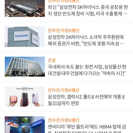
전자·전기·정보통신
외신 "삼성전자 SK하이닉스 중국 공장용 현
지 생산 반도체 장비 시험, 미국 수출통제 대
비"
전자·전기·정보통신
삼성전자 SK하이닉스 소극적 주주환원에
해외 증권가 비판, "반도체 호황 지속성 의
문"
건설
국내외서 속도 붙는 원전 사업, 삼성물산·현
대건설·대우건설에 다가오는 '약속의 시간'
전자·전기·정보통신
삼성전자, 갤럭시Z 폴드8 사전예약 개통 8
월31일까지 연장
전자·전기·정보통신
엔비디아 '루빈 울트라'에도 HBM4 탑재 검
토, 삼성전자·SK하이닉스 HBM4 수율에 주