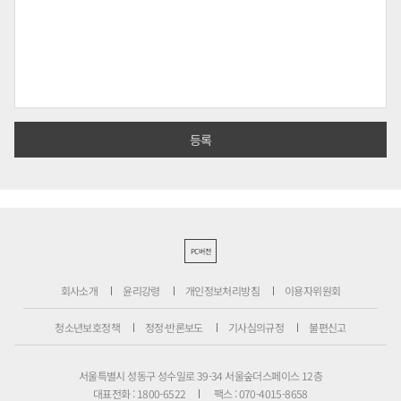
PC버전
회사소개
윤리강령
개인정보처리방침
이용자위원회
청소년보호정책
정정·반론보도
기사심의규정
불편신고
서울특별시 성동구 성수일로 39-34 서울숲더스페이스 12층
대표전화 : 1800-6522
팩스 : 070-4015-8658