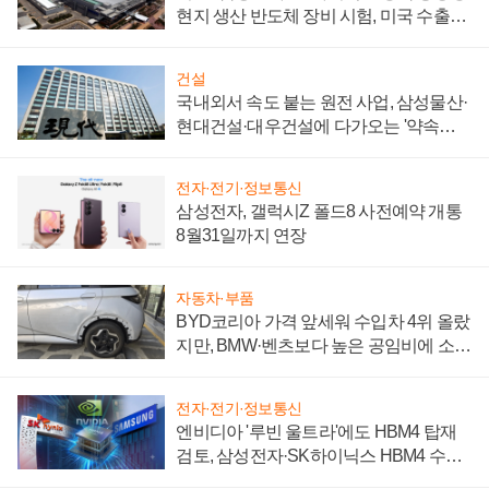
현지 생산 반도체 장비 시험, 미국 수출통
제 대비"
건설
국내외서 속도 붙는 원전 사업, 삼성물산·
현대건설·대우건설에 다가오는 '약속의
시간'
전자·전기·정보통신
삼성전자, 갤럭시Z 폴드8 사전예약 개통
8월31일까지 연장
자동차·부품
BYD코리아 가격 앞세워 수입차 4위 올랐
지만, BMW·벤츠보다 높은 공임비에 소비
자 불만 폭발
전자·전기·정보통신
엔비디아 '루빈 울트라'에도 HBM4 탑재
검토, 삼성전자·SK하이닉스 HBM4 수율
에 주도권 갈린다