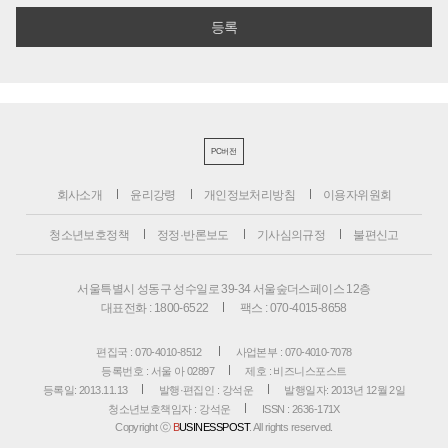
PC버전
회사소개
윤리강령
개인정보처리방침
이용자위원회
청소년보호정책
정정·반론보도
기사심의규정
불편신고
서울특별시 성동구 성수일로 39-34 서울숲더스페이스 12층
대표전화 : 1800-6522
팩스 : 070-4015-8658
편집국 : 070-4010-8512
사업본부 : 070-4010-7078
등록번호 : 서울 아 02897
제호 : 비즈니스포스트
등록일: 2013.11.13
발행·편집인 : 강석운
발행일자: 2013년 12월 2일
청소년보호책임자 : 강석운
ISSN : 2636-171X
Copyright ⓒ
B
USINESSPOST
. All rights reserved.