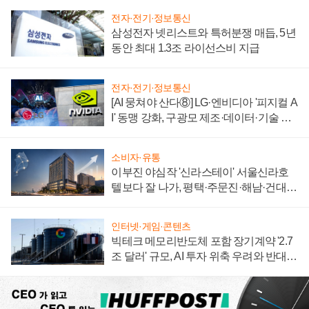
전자·전기·정보통신
삼성전자 넷리스트와 특허분쟁 매듭, 5년
동안 최대 1.3조 라이선스비 지급
전자·전기·정보통신
[AI 뭉쳐야 산다⑧] LG·엔비디아 '피지컬 A
I' 동맹 강화, 구광모 제조·데이터·기술 결
집해 종합 로보틱스 기업으로
소비자·유통
이부진 야심작 '신라스테이' 서울신라호
텔보다 잘 나가, 평택·주문진·해남·건대로
성장판 더 넓힌다
인터넷·게임·콘텐츠
빅테크 메모리반도체 포함 장기계약 '2.7
조 달러' 규모, AI 투자 위축 우려와 반대
신호