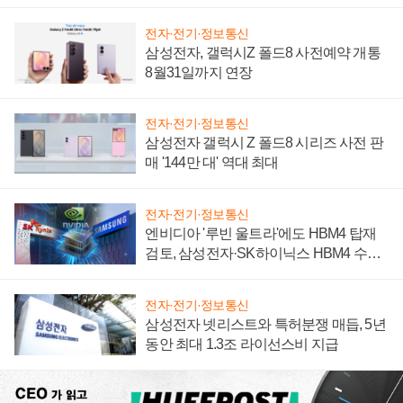
설 재추진하나
전자·전기·정보통신
삼성전자, 갤럭시Z 폴드8 사전예약 개통
8월31일까지 연장
전자·전기·정보통신
삼성전자 갤럭시 Z 폴드8 시리즈 사전 판
매 '144만 대' 역대 최대
전자·전기·정보통신
엔비디아 '루빈 울트라'에도 HBM4 탑재
검토, 삼성전자·SK하이닉스 HBM4 수율
에 주도권 갈린다
전자·전기·정보통신
삼성전자 넷리스트와 특허분쟁 매듭, 5년
동안 최대 1.3조 라이선스비 지급