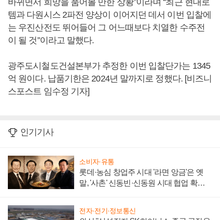
바뀌면서 희망을 품어볼 만한 상황”이라며 “최근 현대로
템과 다원시스 2파전 양상이 이어지던 데서 이번 입찰에
는 우진산전도 뛰어들어 그 어느때보다 치열한 수주전
이 될 것”이라고 말했다.
광주도시철도건설본부가 추정한 이번 입찰단가는 1345
억 원이다. 납품기한은 2024년 말까지로 정했다. [비즈니
스포스트 임수정 기자]
인기기사
소비자·유통
롯데·농심 창업주 시대 '라면 앙금'은 옛
말, '사촌' 신동빈·신동원 시대 협업 확대
일로
전자·전기·정보통신