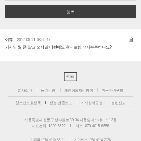
어휴
2017-08-11 08:05:47
기자님 뭘 좀 알고 쓰시길 이번에도 현대로템 적자수주하나요?
PC버전
회사소개
윤리강령
개인정보처리방침
이용자위원회
청소년보호정책
정정·반론보도
기사심의규정
불편신고
서울특별시 성동구 성수일로 39-34 서울숲더스페이스 12층
대표전화 : 1800-6522
팩스 : 070-4015-8658
편집국 : 070-4010-8512
사업본부 : 070-4010-7078