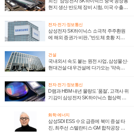
외신 "삼성전자 SK하이닉스 중국 공장용
현지 생산 반도체 장비 시험, 미국 수출통
제 대비"
전자·전기·정보통신
삼성전자 SK하이닉스 소극적 주주환원
에 해외 증권가 비판, "반도체 호황 지속
성 의문"
건설
국내외서 속도 붙는 원전 사업, 삼성물산·
현대건설·대우건설에 다가오는 '약속의
시간'
전자·전기·정보통신
D램과 HBM 내년 물량도 '품절', 고객사 위
기감이 삼성전자 SK하이닉스 협상력 더
키워
화학·에너지
삼성SDI ESS 수요 급증에 북미 증설 타
진, 최주선 스텔란티스·GM 합작공장 건