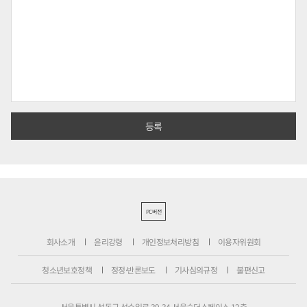
PC버전
회사소개
윤리강령
개인정보처리방침
이용자위원회
청소년보호정책
정정·반론보도
기사심의규정
불편신고
서울특별시 성동구 성수일로 39-34 서울숲더스페이스 12층