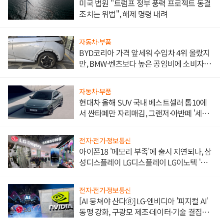
미국 법원 "트럼프 정부 풍력 프로젝트 동결
조치는 위법", 해제 명령 내려
자동차·부품
BYD코리아 가격 앞세워 수입차 4위 올랐지
만, BMW·벤츠보다 높은 공임비에 소비자
불만 폭발
자동차·부품
현대차 올해 SUV 국내 베스트셀러 톱10에
서 싼타페만 자리매김, 그랜저·아반떼 '세단
쌍끌이'로 내수 방어
전자·전기·정보통신
아이폰18 '메모리 부족'에 출시 지연되나, 삼
성디스플레이 LG디스플레이 LG이노텍 '탈
애플' 수익 다각화 속도
전자·전기·정보통신
[AI 뭉쳐야 산다⑧] LG·엔비디아 '피지컬 AI'
동맹 강화, 구광모 제조·데이터·기술 결집