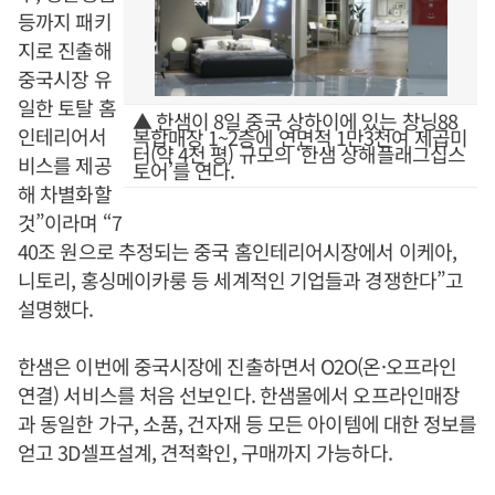
등까지 패키
지로 진출해
중국시장 유
일한 토탈 홈
▲ 한샘이 8일 중국 상하이에 있는 창닝88
인테리어서
복합매장 1~2층에 연면적 1만3천여 제곱미
터(약 4천 평) 규모의 ‘한샘 상해플래그십스
비스를 제공
토어’를 연다.
해 차별화할
것”이라며 “7
40조 원으로 추정되는 중국 홈인테리어시장에서 이케아,
니토리, 홍싱메이카룽 등 세계적인 기업들과 경쟁한다”고
설명했다.
한샘은 이번에 중국시장에 진출하면서 O2O(온·오프라인
연결) 서비스를 처음 선보인다. 한샘몰에서 오프라인매장
과 동일한 가구, 소품, 건자재 등 모든 아이템에 대한 정보를
얻고 3D셀프설계, 견적확인, 구매까지 가능하다.