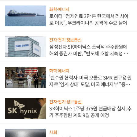
화학·에너지
로이터 "정제연료 3만 톤 한국에서 러시아
로 이동", 우크라이나의 공격에 수요 늘어
전자·전기·정보통신
삼성전자 SK하이닉스 소극적 주주환원에
해외 증권가 비판, "반도체 호황 지속성 의
문"
화학·에너지
'한수원 협력사' 미국 오클로 SMR 연구용 원
자로 '임계 상태' 도달, 미국 에너지부 "중요
한 이정표"
전자·전기·정보통신
SK하이닉스 1주당 375원 현금배당 실시, 추
가 주주환원 계획 9월 공개 예정
사회