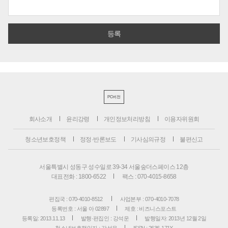
PC버전
회사소개
윤리강령
개인정보처리방침
이용자위원회
청소년보호정책
정정·반론보도
기사심의규정
불편신고
서울특별시 성동구 성수일로 39-34 서울숲더스페이스 12층
대표전화 : 1800-6522
팩스 : 070-4015-8658
편집국 : 070-4010-8512
사업본부 : 070-4010-7078
등록번호 : 서울 아 02897
제호 : 비즈니스포스트
등록일: 2013.11.13
발행·편집인 : 강석운
발행일자: 2013년 12월 2일