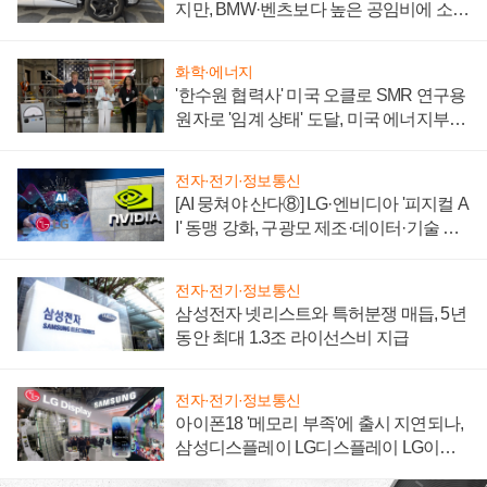
지만, BMW·벤츠보다 높은 공임비에 소비
자 불만 폭발
화학·에너지
'한수원 협력사' 미국 오클로 SMR 연구용
원자로 '임계 상태' 도달, 미국 에너지부
"중요한 이정표"
전자·전기·정보통신
[AI 뭉쳐야 산다⑧] LG·엔비디아 '피지컬 A
I' 동맹 강화, 구광모 제조·데이터·기술 결
집해 종합 로보틱스 기업으로
전자·전기·정보통신
삼성전자 넷리스트와 특허분쟁 매듭, 5년
동안 최대 1.3조 라이선스비 지급
전자·전기·정보통신
아이폰18 '메모리 부족'에 출시 지연되나,
삼성디스플레이 LG디스플레이 LG이노
텍 '탈애플' 수익 다각화 속도