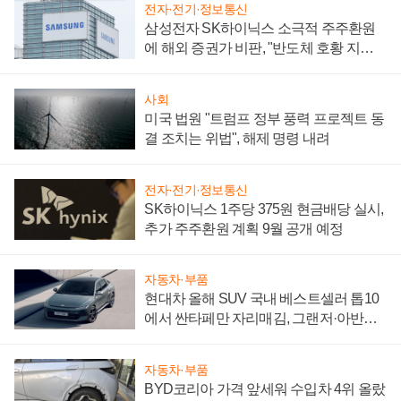
전자·전기·정보통신
삼성전자 SK하이닉스 소극적 주주환원
에 해외 증권가 비판, "반도체 호황 지속
성 의문"
사회
미국 법원 "트럼프 정부 풍력 프로젝트 동
결 조치는 위법", 해제 명령 내려
전자·전기·정보통신
SK하이닉스 1주당 375원 현금배당 실시,
추가 주주환원 계획 9월 공개 예정
자동차·부품
현대차 올해 SUV 국내 베스트셀러 톱10
에서 싼타페만 자리매김, 그랜저·아반떼
'세단 쌍끌이'로 내수 방어
자동차·부품
BYD코리아 가격 앞세워 수입차 4위 올랐