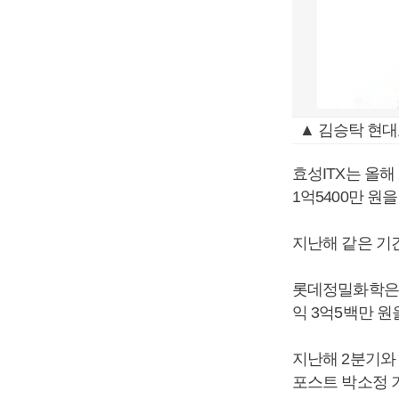
▲ 김승탁 현대
효성ITX는 올해 
1억5400만 원
지난해 같은 기간
롯데정밀화학은 올
익 3억5백만 
지난해 2분기와 비
포스트 박소정 