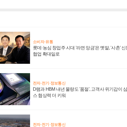
소비자·유통
롯데·농심 창업주 시대 '라면 앙금'은 옛말, '사촌'
협업 확대일로
전자·전기·정보통신
D램과 HBM 내년 물량도 '품절', 고객사 위기감이
스 협상력 더 키워
전자·전기·정보통신