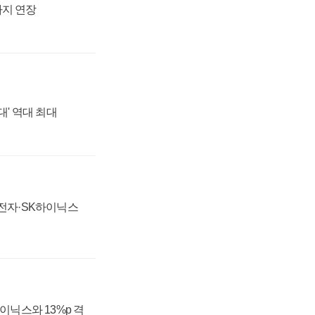
까지 연장
대' 역대 최대
성전자·SK하이닉스
하이닉스와 13%p 격