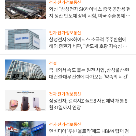
전자·전기·정보통신
외신 "삼성전자 SK하이닉스 중국 공장용 현
지 생산 반도체 장비 시험, 미국 수출통제 대
비"
전자·전기·정보통신
삼성전자 SK하이닉스 소극적 주주환원에
해외 증권가 비판, "반도체 호황 지속성 의
문"
건설
국내외서 속도 붙는 원전 사업, 삼성물산·현
대건설·대우건설에 다가오는 '약속의 시간'
전자·전기·정보통신
삼성전자, 갤럭시Z 폴드8 사전예약 개통 8
월31일까지 연장
전자·전기·정보통신
엔비디아 '루빈 울트라'에도 HBM4 탑재 검