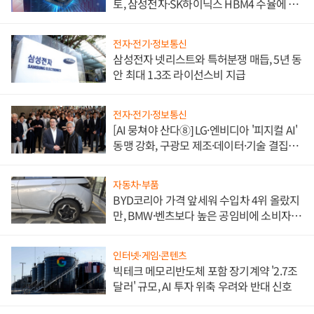
토, 삼성전자·SK하이닉스 HBM4 수율에 주
도권 갈린다
전자·전기·정보통신
삼성전자 넷리스트와 특허분쟁 매듭, 5년 동
안 최대 1.3조 라이선스비 지급
전자·전기·정보통신
[AI 뭉쳐야 산다⑧] LG·엔비디아 '피지컬 AI'
동맹 강화, 구광모 제조·데이터·기술 결집
해 종합 로보틱스 기업으로
자동차·부품
BYD코리아 가격 앞세워 수입차 4위 올랐지
만, BMW·벤츠보다 높은 공임비에 소비자
불만 폭발
인터넷·게임·콘텐츠
빅테크 메모리반도체 포함 장기계약 '2.7조
달러' 규모, AI 투자 위축 우려와 반대 신호