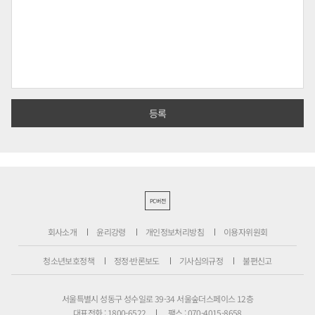
PC버전
회사소개
윤리강령
개인정보처리방침
이용자위원회
청소년보호정책
정정·반론보도
기사심의규정
불편신고
서울특별시 성동구 성수일로 39-34 서울숲더스페이스 12층
대표전화 : 1800-6522
팩스 : 070-4015-8658