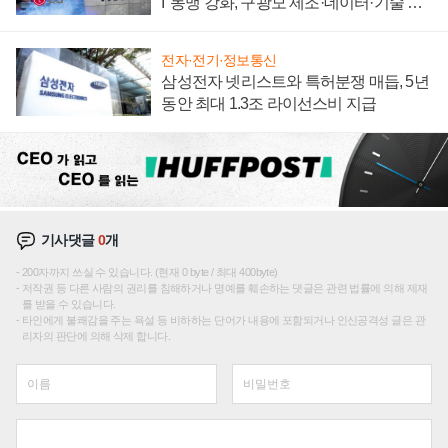
I' 동맹 강화, 구광모 제조·데이터·기술 결
집해 종합 로보틱스 기업으로
전자·전기·정보통신
삼성전자 넷리스트와 특허분쟁 매듭, 5년
동안 최대 1.3조 라이선스비 지급
기사댓글
0
개
200자까지 쓰실 수 있습니다. (현재 0 byte / 최대 400byte)
저작권 등 다른 사람의 권리를 침해하거나 명예를 훼손하는 댓글은 관련 법률에 의해 제재
를 받을 수 있습니다.
타인에게 불쾌감을 주는 욕설 등 비하하는 단어가 내용에 포함되거나 인신공격성 글은 관
리자의 판단에 의해 삭제 합니다.