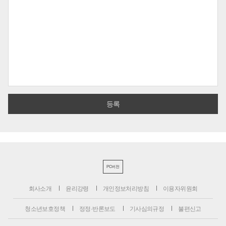
PC버전
회사소개
윤리강령
개인정보처리방침
이용자위원회
청소년보호정책
정정·반론보도
기사심의규정
불편신고