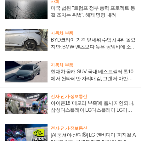
사회
미국 법원 "트럼프 정부 풍력 프로젝트 동
결 조치는 위법", 해제 명령 내려
자동차·부품
BYD코리아 가격 앞세워 수입차 4위 올랐
지만, BMW·벤츠보다 높은 공임비에 소비
자 불만 폭발
자동차·부품
현대차 올해 SUV 국내 베스트셀러 톱10
에서 싼타페만 자리매김, 그랜저·아반떼
'세단 쌍끌이'로 내수 방어
전자·전기·정보통신
아이폰18 '메모리 부족'에 출시 지연되나,
삼성디스플레이 LG디스플레이 LG이노
텍 '탈애플' 수익 다각화 속도
전자·전기·정보통신
[AI 뭉쳐야 산다⑧] LG·엔비디아 '피지컬 A