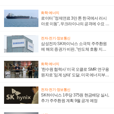
화학·에너지
로이터 "정제연료 3만 톤 한국에서 러시
아로 이동", 우크라이나의 공격에 수요 늘
어
전자·전기·정보통신
삼성전자 SK하이닉스 소극적 주주환원
에 해외 증권가 비판, "반도체 호황 지속
성 의문"
화학·에너지
'한수원 협력사' 미국 오클로 SMR 연구용
원자로 '임계 상태' 도달, 미국 에너지부
"중요한 이정표"
전자·전기·정보통신
SK하이닉스 1주당 375원 현금배당 실시,
추가 주주환원 계획 9월 공개 예정