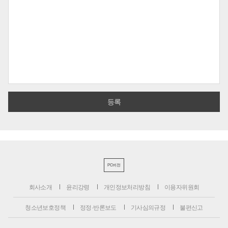
PC버전
회사소개
윤리강령
개인정보처리방침
이용자위원회
청소년보호정책
정정·반론보도
기사심의규정
불편신고