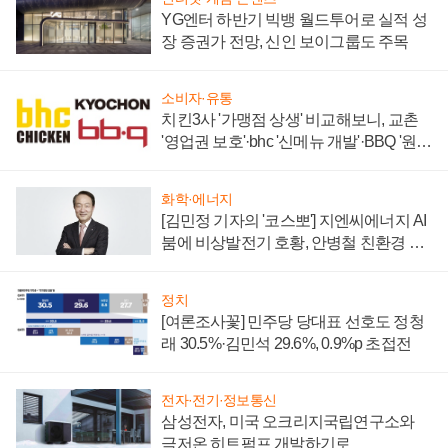
YG엔터 하반기 빅뱅 월드투어로 실적 성
장 증권가 전망, 신인 보이그룹도 주목
소비자·유통
치킨3사 '가맹점 상생' 비교해보니, 교촌
'영업권 보호'·bhc '신메뉴 개발'·BBQ '원가
부담'
화학·에너지
[김민정 기자의 '코스뽀'] 지엔씨에너지 AI
붐에 비상발전기 호황, 안병철 친환경 에
너지 발전전문기업 향한다
정치
[여론조사꽃] 민주당 당대표 선호도 정청
래 30.5%·김민석 29.6%, 0.9%p 초접전
전자·전기·정보통신
삼성전자, 미국 오크리지국립연구소와
극저온 히트펌프 개발하기로