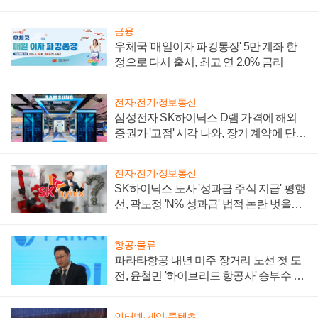
금융
우체국 '매일이자 파킹통장' 5만 계좌 한
정으로 다시 출시, 최고 연 2.0% 금리
전자·전기·정보통신
삼성전자 SK하이닉스 D램 가격에 해외
증권가 '고점' 시각 나와, 장기 계약에 단점
부각
전자·전기·정보통신
SK하이닉스 노사 '성과급 주식 지급' 평행
선, 곽노정 'N% 성과급' 법적 논란 벗을지
주목
항공·물류
파라타항공 내년 미주 장거리 노선 첫 도
전, 윤철민 '하이브리드 항공사' 승부수 통
할까
인터넷·게임·콘텐츠