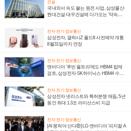
건설
국내외서 속도 붙는 원전 사업, 삼성물산·
현대건설·대우건설에 다가오는 '약속의
시간'
전자·전기·정보통신
삼성전자, 갤럭시Z 폴드8 사전예약 개통
8월31일까지 연장
전자·전기·정보통신
엔비디아 '루빈 울트라'에도 HBM4 탑재
검토, 삼성전자·SK하이닉스 HBM4 수율
에 주도권 갈린다
전자·전기·정보통신
삼성전자 넷리스트와 특허분쟁 매듭, 5년
동안 최대 1.3조 라이선스비 지급
전자·전기·정보통신
[AI 뭉쳐야 산다⑧] LG·엔비디아 '피지컬 A