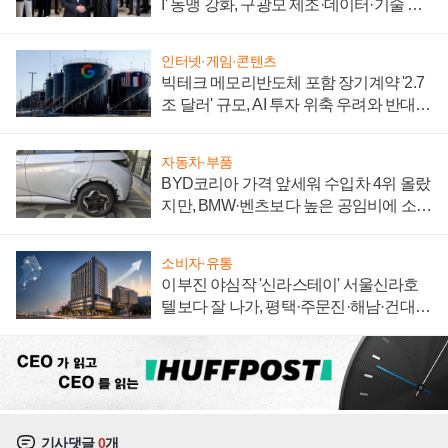
I' 동맹 강화, 구광모 제조·데이터·기술 결
집해 종합 로보틱스 기업으로
인터넷·게임·콘텐츠
빅테크 메모리반도체 포함 장기계약 '2.7
조 달러' 규모, AI 투자 위축 우려와 반대
신호
자동차·부품
BYD코리아 가격 앞세워 수입차 4위 올랐
지만, BMW·벤츠보다 높은 공임비에 소비
자 불만 폭발
소비자·유통
이부진 야심작 '신라스테이' 서울신라호
텔보다 잘 나가, 평택·주문진·해남·건대로
성장판 더 넓힌다
기사댓글
0
개