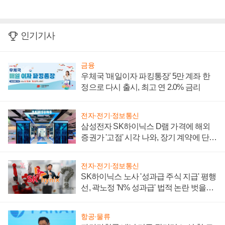
인기기사
금융
우체국 '매일이자 파킹통장' 5만 계좌 한
정으로 다시 출시, 최고 연 2.0% 금리
전자·전기·정보통신
삼성전자 SK하이닉스 D램 가격에 해외
증권가 '고점' 시각 나와, 장기 계약에 단점
부각
전자·전기·정보통신
SK하이닉스 노사 '성과급 주식 지급' 평행
선, 곽노정 'N% 성과급' 법적 논란 벗을지
주목
항공·물류