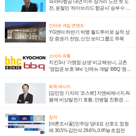
파라타항공 내년 미주 장거리 노선 첫 도
전, 윤철민 '하이브리드 항공사' 승부수 통
할까
인터넷·게임·콘텐츠
YG엔터 하반기 빅뱅 월드투어로 실적 성
장 증권가 전망, 신인 보이그룹도 주목
소비자·유통
치킨3사 '가맹점 상생' 비교해보니, 교촌
'영업권 보호'·bhc '신메뉴 개발'·BBQ '원가
부담'
화학·에너지
[김민정 기자의 '코스뽀'] 지엔씨에너지 AI
붐에 비상발전기 호황, 안병철 친환경 에
너지 발전전문기업 향한다
정치
[여론조사꽃] 민주당 당대표 선호도 정청
래 30.5%·김민석 29.6%, 0.9%p 초접전