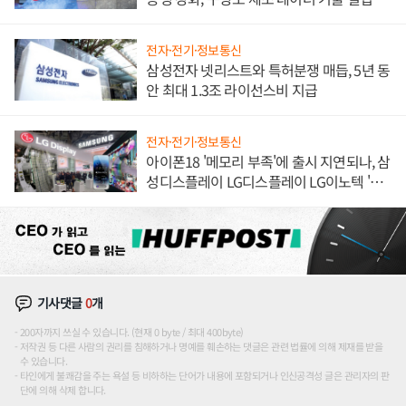
해 종합 로보틱스 기업으로
전자·전기·정보통신
삼성전자 넷리스트와 특허분쟁 매듭, 5년 동
안 최대 1.3조 라이선스비 지급
전자·전기·정보통신
아이폰18 '메모리 부족'에 출시 지연되나, 삼
성디스플레이 LG디스플레이 LG이노텍 '탈
애플' 수익 다각화 속도
기사댓글
0
개
200자까지 쓰실 수 있습니다. (현재 0 byte / 최대 400byte)
저작권 등 다른 사람의 권리를 침해하거나 명예를 훼손하는 댓글은 관련 법률에 의해 제재를 받을
수 있습니다.
타인에게 불쾌감을 주는 욕설 등 비하하는 단어가 내용에 포함되거나 인신공격성 글은 관리자의 판
단에 의해 삭제 합니다.