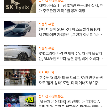
SK하이닉스 1주당 375원 현금배당 실시, 추
가 주주환원 계획 9월 공개 예정
자동차·부품
현대차 올해 SUV 국내 베스트셀러 톱10에
서 싼타페만 자리매김, 그랜저·아반떼 '세단
쌍끌이'로 내수 방어
자동차·부품
BYD코리아 가격 앞세워 수입차 4위 올랐지
만, BMW·벤츠보다 높은 공임비에 소비자
불만 폭발
화학·에너지
'한수원 협력사' 미국 오클로 SMR 연구용 원
자로 '임계 상태' 도달, 미국 에너지부 "중요
한 이정표"
전자·전기·정보통신
[AI 뭉쳐야 산다⑧] LG·엔비디아 '피지컬 AI'
동맹 강화, 구광모 제조·데이터·기술 결집