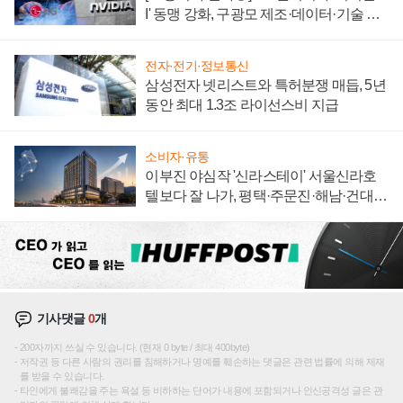
I' 동맹 강화, 구광모 제조·데이터·기술 결
집해 종합 로보틱스 기업으로
전자·전기·정보통신
삼성전자 넷리스트와 특허분쟁 매듭, 5년
동안 최대 1.3조 라이선스비 지급
소비자·유통
이부진 야심작 '신라스테이' 서울신라호
텔보다 잘 나가, 평택·주문진·해남·건대로
성장판 더 넓힌다
기사댓글
0
개
200자까지 쓰실 수 있습니다. (현재 0 byte / 최대 400byte)
저작권 등 다른 사람의 권리를 침해하거나 명예를 훼손하는 댓글은 관련 법률에 의해 제재
를 받을 수 있습니다.
타인에게 불쾌감을 주는 욕설 등 비하하는 단어가 내용에 포함되거나 인신공격성 글은 관