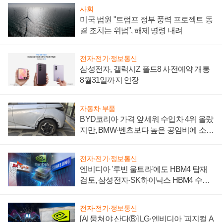
사회
미국 법원 "트럼프 정부 풍력 프로젝트 동
결 조치는 위법", 해제 명령 내려
전자·전기·정보통신
삼성전자, 갤럭시Z 폴드8 사전예약 개통
8월31일까지 연장
자동차·부품
BYD코리아 가격 앞세워 수입차 4위 올랐
지만, BMW·벤츠보다 높은 공임비에 소비
자 불만 폭발
전자·전기·정보통신
엔비디아 '루빈 울트라'에도 HBM4 탑재
검토, 삼성전자·SK하이닉스 HBM4 수율
에 주도권 갈린다
전자·전기·정보통신
[AI 뭉쳐야 산다⑧] LG·엔비디아 '피지컬 A