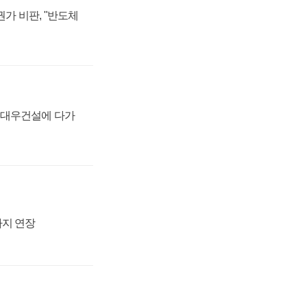
가 비판, "반도체
·대우건설에 다가
까지 연장