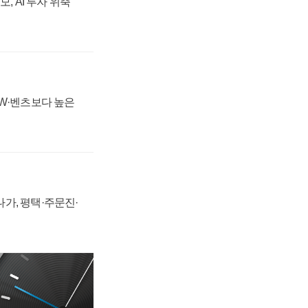
, AI 투자 위축
MW·벤츠보다 높은
가, 평택·주문진·