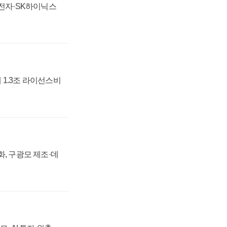
성전자·SK하이닉스
 1.3조 라이선스비
강화, 구광모 제조·데