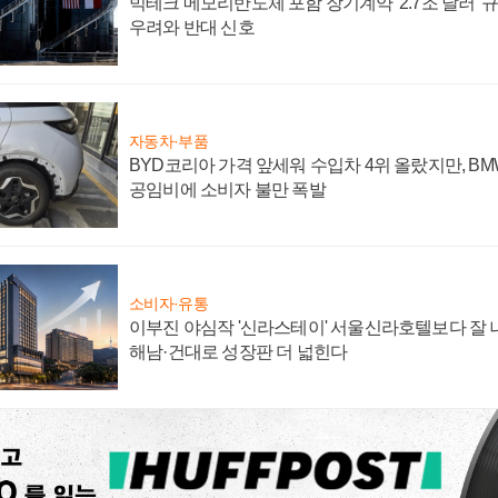
빅테크 메모리반도체 포함 장기계약 '2.7조 달러' 규모
우려와 반대 신호
자동차·부품
BYD코리아 가격 앞세워 수입차 4위 올랐지만, B
공임비에 소비자 불만 폭발
소비자·유통
이부진 야심작 '신라스테이' 서울신라호텔보다 잘 나
해남·건대로 성장판 더 넓힌다