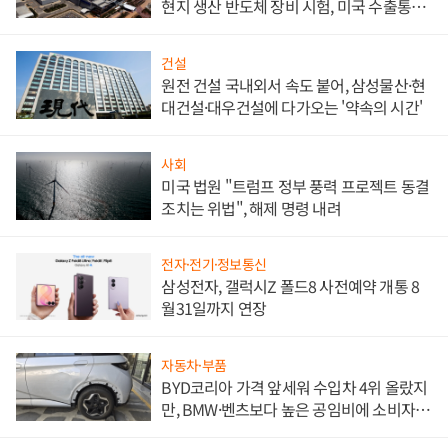
현지 생산 반도체 장비 시험, 미국 수출통제
대비"
건설
원전 건설 국내외서 속도 붙어, 삼성물산·현
대건설·대우건설에 다가오는 '약속의 시간'
사회
미국 법원 "트럼프 정부 풍력 프로젝트 동결
조치는 위법", 해제 명령 내려
전자·전기·정보통신
삼성전자, 갤럭시Z 폴드8 사전예약 개통 8
월31일까지 연장
자동차·부품
BYD코리아 가격 앞세워 수입차 4위 올랐지
만, BMW·벤츠보다 높은 공임비에 소비자
불만 폭발