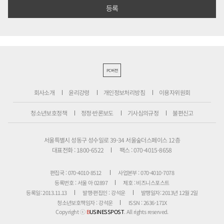
PC버전
회사소개
윤리강령
개인정보처리방침
이용자위원회
청소년보호정책
정정·반론보도
기사심의규정
불편신고
서울특별시 성동구 성수일로 39-34 서울숲더스페이스 12층
대표전화 : 1800-6522
팩스 : 070-4015-8658
편집국 : 070-4010-8512
사업본부 : 070-4010-7078
등록번호 : 서울 아 02897
제호 : 비즈니스포스트
등록일: 2013.11.13
발행·편집인 : 강석운
발행일자: 2013년 12월 2일
청소년보호책임자 : 강석운
ISSN : 2636-171X
Copyright ⓒ
B
USINESSPOST
. All rights reserved.