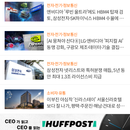
전자·전기·정보통신
엔비디아 '루빈 울트라'에도 HBM4 탑재 검
토, 삼성전자·SK하이닉스 HBM4 수율에 주
도권 갈린다
전자·전기·정보통신
[AI 뭉쳐야 산다⑧] LG·엔비디아 '피지컬 AI'
동맹 강화, 구광모 제조·데이터·기술 결집
해 종합 로보틱스 기업으로
전자·전기·정보통신
삼성전자 넷리스트와 특허분쟁 매듭, 5년 동
안 최대 1.3조 라이선스비 지급
소비자·유통
이부진 야심작 '신라스테이' 서울신라호텔
보다 잘 나가, 평택·주문진·해남·건대로 성
장판 더 넓힌다