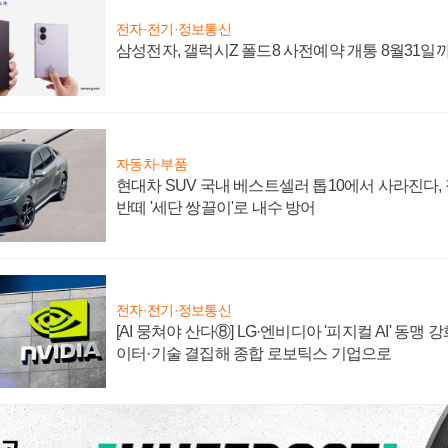
전자·전기·정보통신
삼성전자, 갤럭시Z 폴드8 사전예약 개통 8월31일
자동차·부품
현대차 SUV 국내 베스트셀러 톱10에서 사라진다,
반떼 '세단 쌍끌이'로 내수 방어
전자·전기·정보통신
[AI 뭉쳐야 산다⑧] LG·엔비디아 '피지컬 AI' 동맹 
이터·기술 결집해 종합 로보틱스 기업으로