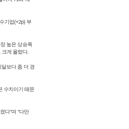
수기업(+2p) 부
장 높은 상승폭
도 크게 올랐다.
달보다 좀 더 경
낮은 수치이기 때문
졌다”며 “다만