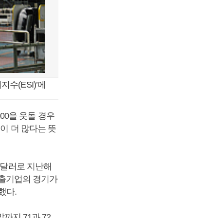
수(ESI)’에
0을 웃돌 경우
이 더 많다는 뜻
억 달러로 지난해
 수출기업의 경기가
했다.
까지 71과 72