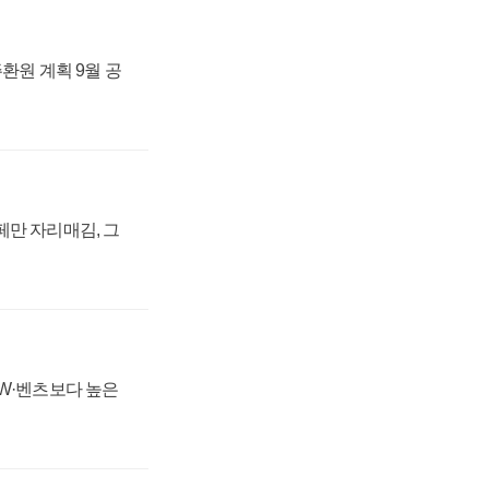
주환원 계획 9월 공
페만 자리매김, 그
MW·벤츠보다 높은