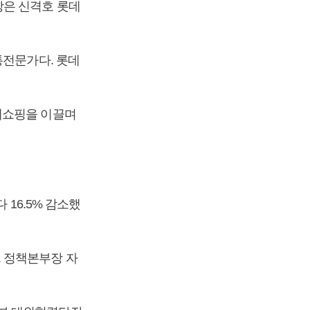
장은 신격호 롯데
통전문가다. 롯데
데쇼핑을 이끌며
 16.5% 감소했
 정책본부장 자