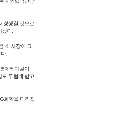
본부 대외협력단장
과 경쟁할 것으로
거쳤다.
큼 소 사장이 그
다.
 롯데케미칼이
임도 두텁게 받고
LG화학을 따라잡