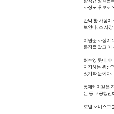
황각규 정책본부
사장도 후보로 
만약 황 사장이
보인다. 소 사
이원준 사장이 1
룹장을 맡고 이
허수영 롯데케미
차지하는 위상과
있기 때문이다.
롯데케미칼은 지
는 등 고공행진
호텔·서비스그룹