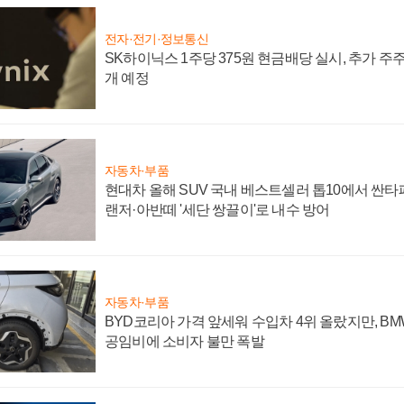
전자·전기·정보통신
SK하이닉스 1주당 375원 현금배당 실시, 추가 주
개 예정
자동차·부품
현대차 올해 SUV 국내 베스트셀러 톱10에서 싼타
랜저·아반떼 '세단 쌍끌이'로 내수 방어
자동차·부품
BYD코리아 가격 앞세워 수입차 4위 올랐지만, B
공임비에 소비자 불만 폭발