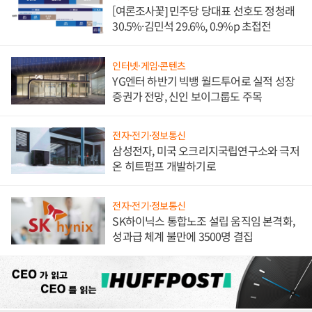
[여론조사꽃] 민주당 당대표 선호도 정청래
30.5%·김민석 29.6%, 0.9%p 초접전
인터넷·게임·콘텐츠
YG엔터 하반기 빅뱅 월드투어로 실적 성장
증권가 전망, 신인 보이그룹도 주목
전자·전기·정보통신
삼성전자, 미국 오크리지국립연구소와 극저
온 히트펌프 개발하기로
전자·전기·정보통신
SK하이닉스 통합노조 설립 움직임 본격화,
성과급 체계 불만에 3500명 결집