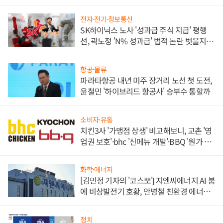
각
전자·전기·정보통신
SK하이닉스 노사 '성과급 주식 지급' 평행
선, 곽노정 'N% 성과급' 법적 논란 벗을지 주
목
항공·물류
파라타항공 내년 미주 장거리 노선 첫 도전,
윤철민 '하이브리드 항공사' 승부수 통할까
소비자·유통
치킨3사 '가맹점 상생' 비교해보니, 교촌 '영
업권 보호'·bhc '신메뉴 개발'·BBQ '원가 부
담'
화학·에너지
[김민정 기자의 '코스뽀'] 지엔씨에너지 AI 붐
에 비상발전기 호황, 안병철 친환경 에너지
발전전문기업 향한다
정치