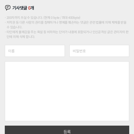
기사댓글
0
개
200자까지 쓰실 수 있습니다. (현재 0 byte / 최대 400byte)
저작권 등 다른 사람의 권리를 침해하거나 명예를 훼손하는 댓글은 관련 법률에 의해 제재를 받을
수 있습니다.
타인에게 불쾌감을 주는 욕설 등 비하하는 단어가 내용에 포함되거나 인신공격성 글은 관리자의 판
단에 의해 삭제 합니다.