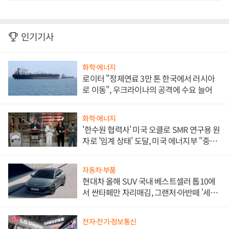
인기기사
화학·에너지
로이터 "정제연료 3만 톤 한국에서 러시아
로 이동", 우크라이나의 공격에 수요 늘어
화학·에너지
'한수원 협력사' 미국 오클로 SMR 연구용 원
자로 '임계 상태' 도달, 미국 에너지부 "중요
한 이정표"
자동차·부품
현대차 올해 SUV 국내 베스트셀러 톱10에
서 싼타페만 자리매김, 그랜저·아반떼 '세단
쌍끌이'로 내수 방어
전자·전기·정보통신