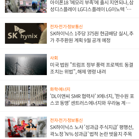
아이폰18 '메모리 부족'에 출시 지연되나, 삼
성디스플레이 LG디스플레이 LG이노텍 '탈
애플' 수익 다각화 속도
전자·전기·정보통신
SK하이닉스 1주당 375원 현금배당 실시, 추
가 주주환원 계획 9월 공개 예정
사회
미국 법원 "트럼프 정부 풍력 프로젝트 동결
조치는 위법", 해제 명령 내려
화학·에너지
'DL이앤씨 SMR 협력사' X에너지, '한수원 포
스코 동맹' 센트러스에너지와 우라늄 계약
체결
전자·전기·정보통신
SK하이닉스 노사 '성과급 주식지급' 평행선,
곽노정 'N% 성과급' 법적 논란 벗을지 주목