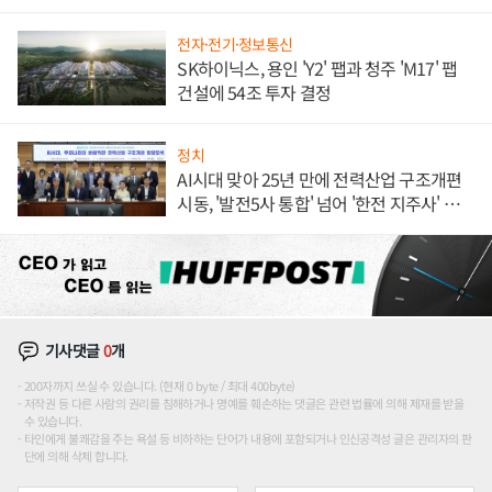
전자·전기·정보통신
SK하이닉스, 용인 'Y2' 팹과 청주 'M17' 팹
건설에 54조 투자 결정
정치
AI시대 맞아 25년 만에 전력산업 구조개편
시동, '발전5사 통합' 넘어 '한전 지주사' 재편
론도
기사댓글
0
개
200자까지 쓰실 수 있습니다. (현재 0 byte / 최대 400byte)
저작권 등 다른 사람의 권리를 침해하거나 명예를 훼손하는 댓글은 관련 법률에 의해 제재를 받을
수 있습니다.
타인에게 불쾌감을 주는 욕설 등 비하하는 단어가 내용에 포함되거나 인신공격성 글은 관리자의 판
단에 의해 삭제 합니다.