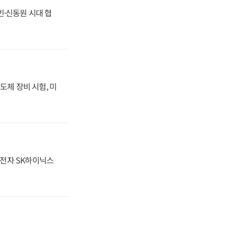
동빈·신동원 시대 협
도체 장비 시험, 미
성전자 SK하이닉스