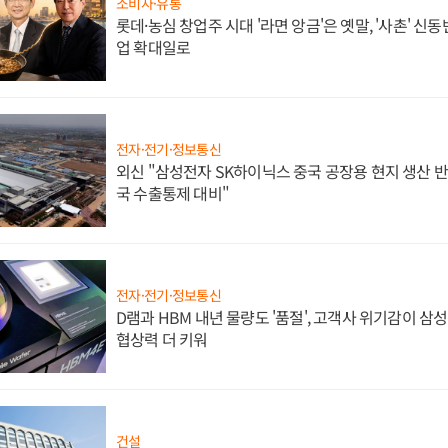
소비자·유통
롯데·농심 창업주 시대 '라면 앙금'은 옛말, '사촌' 신
업 확대일로
전자·전기·정보통신
외신 "삼성전자 SK하이닉스 중국 공장용 현지 생산 반
국 수출통제 대비"
전자·전기·정보통신
D램과 HBM 내년 물량도 '품절', 고객사 위기감이 삼
협상력 더 키워
건설