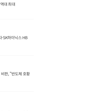
' 역대 최대
자·SK하이닉스 HB
비판, "반도체 호황