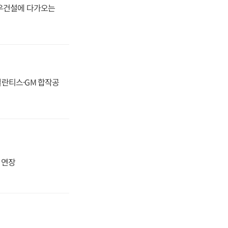
대우건설에 다가오는
스텔란티스·GM 합작공
지 연장