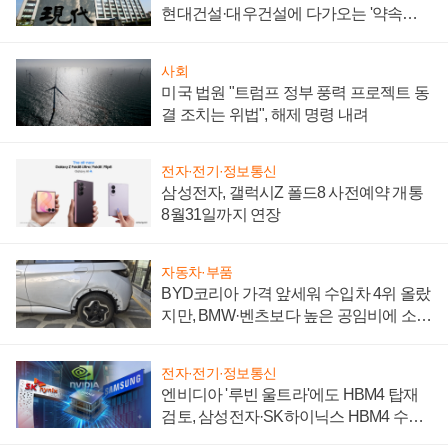
현대건설·대우건설에 다가오는 '약속의
시간'
사회
미국 법원 "트럼프 정부 풍력 프로젝트 동
결 조치는 위법", 해제 명령 내려
전자·전기·정보통신
삼성전자, 갤럭시Z 폴드8 사전예약 개통
8월31일까지 연장
자동차·부품
BYD코리아 가격 앞세워 수입차 4위 올랐
지만, BMW·벤츠보다 높은 공임비에 소비
자 불만 폭발
전자·전기·정보통신
엔비디아 '루빈 울트라'에도 HBM4 탑재
검토, 삼성전자·SK하이닉스 HBM4 수율
에 주도권 갈린다