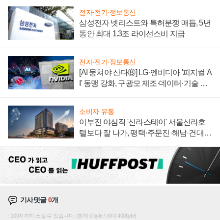
전자·전기·정보통신
삼성전자 넷리스트와 특허분쟁 매듭, 5년
동안 최대 1.3조 라이선스비 지급
전자·전기·정보통신
[AI 뭉쳐야 산다⑧] LG·엔비디아 '피지컬 A
I' 동맹 강화, 구광모 제조·데이터·기술 결
집해 종합 로보틱스 기업으로
소비자·유통
이부진 야심작 '신라스테이' 서울신라호
텔보다 잘 나가, 평택·주문진·해남·건대로
성장판 더 넓힌다
기사댓글
0
개
200자까지 쓰실 수 있습니다. (현재 0 byte / 최대 400byte)