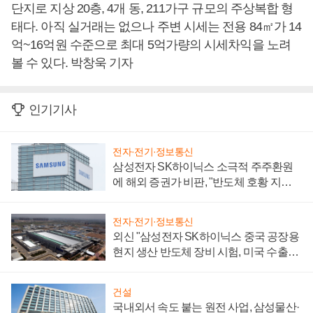
단지로 지상 20층, 4개 동, 211가구 규모의 주상복합 형
태다. 아직 실거래는 없으나 주변 시세는 전용 84㎡가 14
억~16억원 수준으로 최대 5억가량의 시세차익을 노려
볼 수 있다. 박창욱 기자
인기기사
전자·전기·정보통신
삼성전자 SK하이닉스 소극적 주주환원
에 해외 증권가 비판, "반도체 호황 지속
성 의문"
전자·전기·정보통신
외신 "삼성전자 SK하이닉스 중국 공장용
현지 생산 반도체 장비 시험, 미국 수출통
제 대비"
건설
국내외서 속도 붙는 원전 사업, 삼성물산·