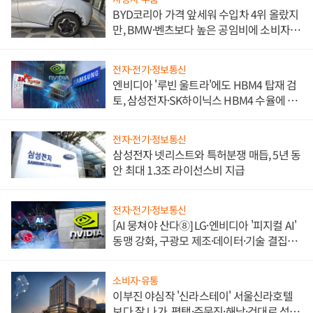
BYD코리아 가격 앞세워 수입차 4위 올랐지
만, BMW·벤츠보다 높은 공임비에 소비자
불만 폭발
전자·전기·정보통신
엔비디아 '루빈 울트라'에도 HBM4 탑재 검
토, 삼성전자·SK하이닉스 HBM4 수율에 주
도권 갈린다
전자·전기·정보통신
삼성전자 넷리스트와 특허분쟁 매듭, 5년 동
안 최대 1.3조 라이선스비 지급
전자·전기·정보통신
[AI 뭉쳐야 산다⑧] LG·엔비디아 '피지컬 AI'
동맹 강화, 구광모 제조·데이터·기술 결집
해 종합 로보틱스 기업으로
소비자·유통
이부진 야심작 '신라스테이' 서울신라호텔
보다 잘 나가, 평택·주문진·해남·건대로 성