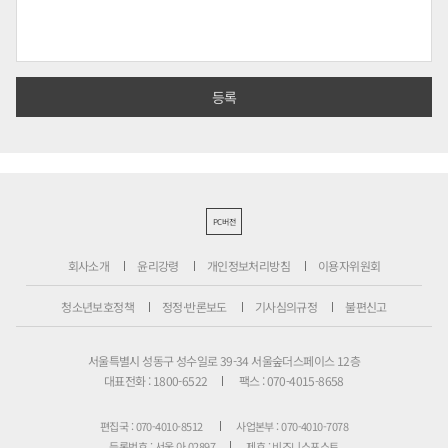
PC버전
회사소개
윤리강령
개인정보처리방침
이용자위원회
청소년보호정책
정정·반론보도
기사심의규정
불편신고
서울특별시 성동구 성수일로 39-34 서울숲더스페이스 12층
대표전화 : 1800-6522
팩스 : 070-4015-8658
편집국 : 070-4010-8512
사업본부 : 070-4010-7078
등록번호 : 서울 아 02897
제호 : 비즈니스포스트