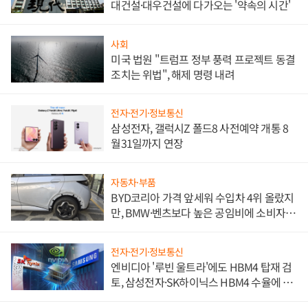
대건설·대우건설에 다가오는 '약속의 시간'
사회
미국 법원 "트럼프 정부 풍력 프로젝트 동결
조치는 위법", 해제 명령 내려
전자·전기·정보통신
삼성전자, 갤럭시Z 폴드8 사전예약 개통 8
월31일까지 연장
자동차·부품
BYD코리아 가격 앞세워 수입차 4위 올랐지
만, BMW·벤츠보다 높은 공임비에 소비자
불만 폭발
전자·전기·정보통신
엔비디아 '루빈 울트라'에도 HBM4 탑재 검
토, 삼성전자·SK하이닉스 HBM4 수율에 주
도권 갈린다