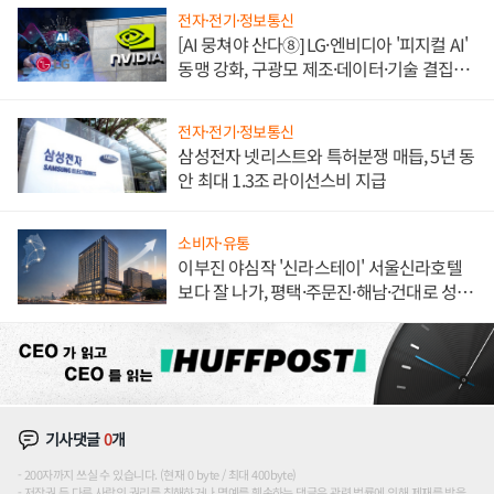
전자·전기·정보통신
[AI 뭉쳐야 산다⑧] LG·엔비디아 '피지컬 AI'
동맹 강화, 구광모 제조·데이터·기술 결집
해 종합 로보틱스 기업으로
전자·전기·정보통신
삼성전자 넷리스트와 특허분쟁 매듭, 5년 동
안 최대 1.3조 라이선스비 지급
소비자·유통
이부진 야심작 '신라스테이' 서울신라호텔
보다 잘 나가, 평택·주문진·해남·건대로 성
장판 더 넓힌다
기사댓글
0
개
200자까지 쓰실 수 있습니다. (현재 0 byte / 최대 400byte)
저작권 등 다른 사람의 권리를 침해하거나 명예를 훼손하는 댓글은 관련 법률에 의해 제재를 받을