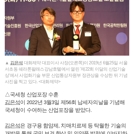
▲
김은석
대화제약 대표이사 사장(오른쪽)이 2019년 6월25일 서울
서초동 쉐라톤팔래스강남호텔에서 열린 '제22회 이달의 산업기술
상'에서 사업화기술 부문 산업통상자원부 장관상을 수상한 뒤 기념
사진을 찍고 있다. <대화제약>
△국세청 산업포장 수훈
김은석
이 2022년 3월3일 제56회 납세자의날을 기념해
국세청이 수여하는 산업포장을 받았다.
김은석
은 경구용 함암제, 치매치료제 등 탁월한 기술의
개발을 통해 국민 보건 향상 및 의약품 발전에 이바지하