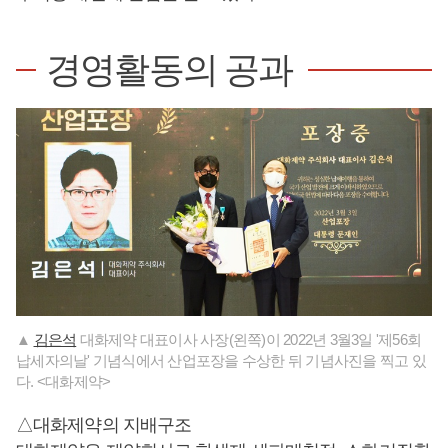
경영활동의 공과
▲
김은석
대화제약 대표이사 사장(왼쪽)이 2022년 3월3일 '제56회
납세자의날' 기념식에서 산업포장을 수상한 뒤 기념사진을 찍고 있
다. <대화제약>
△대화제약의 지배구조