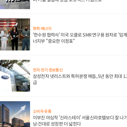
화학·에너지
'한수원 협력사' 미국 오클로 SMR 연구용 원자로 '임계 
너지부 "중요한 이정표"
전자·전기·정보통신
삼성전자 넷리스트와 특허분쟁 매듭, 5년 동안 최대 1
급
소비자·유통
이부진 야심작 '신라스테이' 서울신라호텔보다 잘 나가
남·건대로 성장판 더 넓힌다