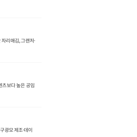
 자리매김, 그랜저·
·벤츠보다 높은 공임
화, 구광모 제조·데이