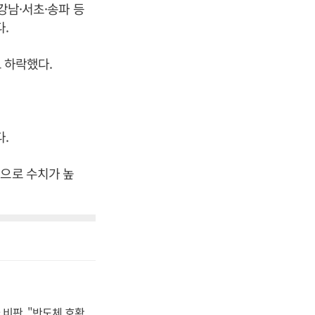
 강남·서초·송파 등
.
트 하락했다.
.
준으로 수치가 높
비판, "반도체 호황