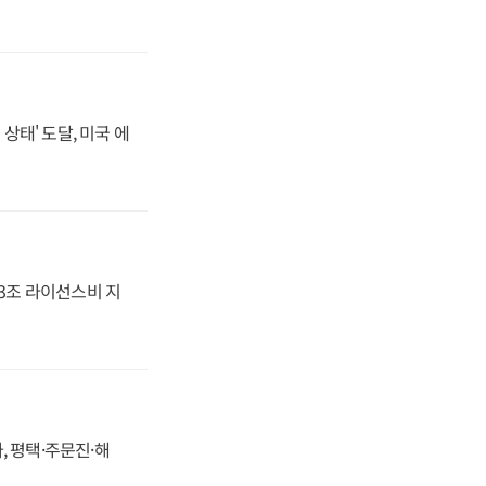
상태' 도달, 미국 에
.3조 라이선스비 지
, 평택·주문진·해