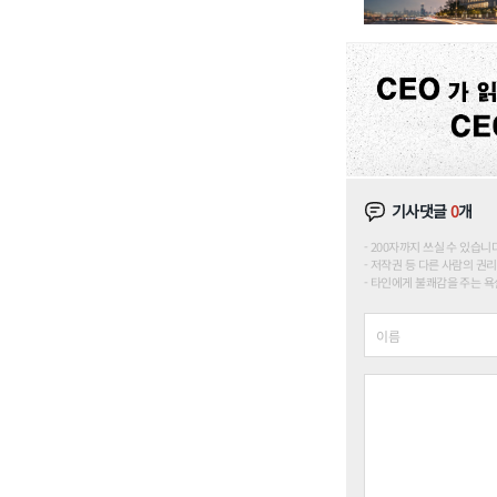
기사댓글
0
개
200자까지 쓰실 수 있습니다. (
저작권 등 다른 사람의 권리
타인에게 불쾌감을 주는 욕설