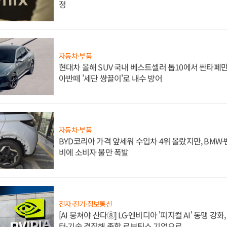
정
자동차·부품
현대차 올해 SUV 국내 베스트셀러 톱10에서 싼타페만
아반떼 '세단 쌍끌이'로 내수 방어
자동차·부품
BYD코리아 가격 앞세워 수입차 4위 올랐지만, BMW
비에 소비자 불만 폭발
전자·전기·정보통신
[AI 뭉쳐야 산다⑧] LG·엔비디아 '피지컬 AI' 동맹 강
터·기술 결집해 종합 로보틱스 기업으로