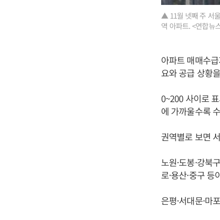
▲ 11월 넷째 주 서
역 아파트. <연합뉴
아파트 매매수급
요와 공급 상황을
0~200 사이로
에 가까울수록 수
권역별로 보면 서
노원·도봉·강북구 
로·용산·중구 등
은평·서대문·마포