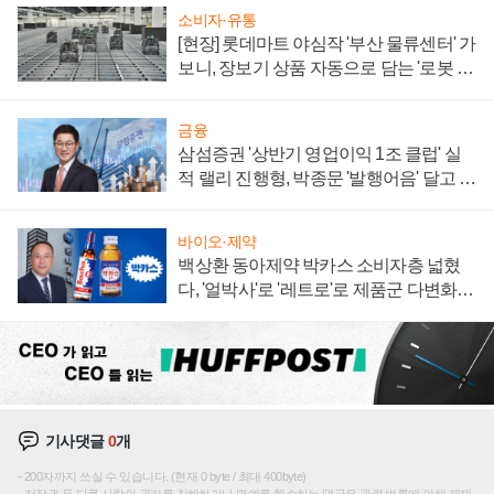
소비자·유통
[현장] 롯데마트 야심작 '부산 물류센터' 가
보니, 장보기 상품 자동으로 담는 '로봇 40
0대' 장관
금융
삼섬증권 '상반기 영업이익 1조 클럽' 실
적 랠리 진행형, 박종문 '발행어음' 달고 연
임 향하나
바이오·제약
백상환 동아제약 박카스 소비자층 넓혔
다, '얼박사'로 '레트로'로 제품군 다변화
주효
기사댓글
0
개
200자까지 쓰실 수 있습니다. (현재 0 byte / 최대 400byte)
저작권 등 다른 사람의 권리를 침해하거나 명예를 훼손하는 댓글은 관련 법률에 의해 제재