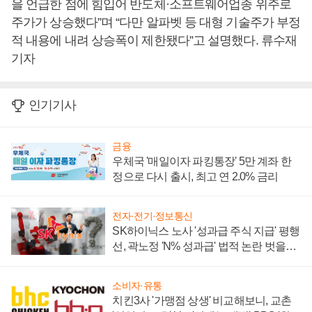
을 언급한 점에 힘입어 반도체·소프트웨어업종 위주로
주가가 상승했다”며 “다만 알파벳 등 대형 기술주가 부정
적 내용에 내려 상승폭이 제한됐다”고 설명했다. 류수재
기자
인기기사
금융
우체국 '매일이자 파킹통장' 5만 계좌 한
정으로 다시 출시, 최고 연 2.0% 금리
전자·전기·정보통신
SK하이닉스 노사 '성과급 주식 지급' 평행
선, 곽노정 'N% 성과급' 법적 논란 벗을지
주목
소비자·유통
치킨3사 '가맹점 상생' 비교해보니, 교촌