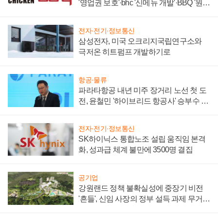
'영업권 보호'·bhc '신메뉴 개발'·BBQ '원가
부담'
전자·전기·정보통신
삼성전자, 미국 오크리지국립연구소와
극저온 히트펌프 개발하기로
항공·물류
파라타항공 내년 미주 장거리 노선 첫 도
전, 윤철민 '하이브리드 항공사' 승부수 통
할까
전자·전기·정보통신
SK하이닉스 통합노조 설립 움직임 본격
화, 성과급 체계 불만에 3500명 결집
공기업
강원랜드 정책 불확실성에 중장기 비전
'흔들', 신임 사장의 정부 설득 과제 무거워
져