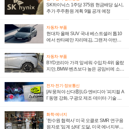
SK하이닉스 1주당 375원 현금배당 실시,
추가 주주환원 계획 9월 공개 예정
자동차·부품
현대차 올해 SUV 국내 베스트셀러 톱10
에서 싼타페만 자리매김, 그랜저·아반떼
'세단 쌍끌이'로 내수 방어
자동차·부품
BYD코리아 가격 앞세워 수입차 4위 올랐
지만, BMW·벤츠보다 높은 공임비에 소비
자 불만 폭발
전자·전기·정보통신
[AI 뭉쳐야 산다⑧] LG·엔비디아 '피지컬 A
I' 동맹 강화, 구광모 제조·데이터·기술 결
집해 종합 로보틱스 기업으로
화학·에너지
'한수원 협력사' 미국 오클로 SMR 연구용
원자로 '임계 상태' 도달, 미국 에너지부