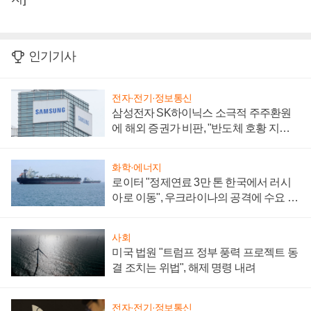
인기기사
전자·전기·정보통신
삼성전자 SK하이닉스 소극적 주주환원
에 해외 증권가 비판, "반도체 호황 지속
성 의문"
화학·에너지
로이터 "정제연료 3만 톤 한국에서 러시
아로 이동", 우크라이나의 공격에 수요 늘
어
사회
미국 법원 "트럼프 정부 풍력 프로젝트 동
결 조치는 위법", 해제 명령 내려
전자·전기·정보통신