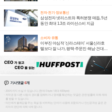
"중요한 이정표"
전자·전기·정보통신
삼성전자 넷리스트와 특허분쟁 매듭, 5년
동안 최대 1.3조 라이선스비 지급
소비자·유통
이부진 야심작 '신라스테이' 서울신라호
텔보다 잘 나가, 평택·주문진·해남·건대로
성장판 더 넓힌다
기사댓글
0
개
200자까지 쓰실 수 있습니다. (현재 0 byte / 최대 400byte)
저작권 등 다른 사람의 권리를 침해하거나 명예를 훼손하는 댓글은 관련 법률에 의해 제재
를 받을 수 있습니다.
타인에게 불쾌감을 주는 욕설 등 비하하는 단어가 내용에 포함되거나 인신공격성 글은 관
리자의 판단에 의해 삭제 합니다.