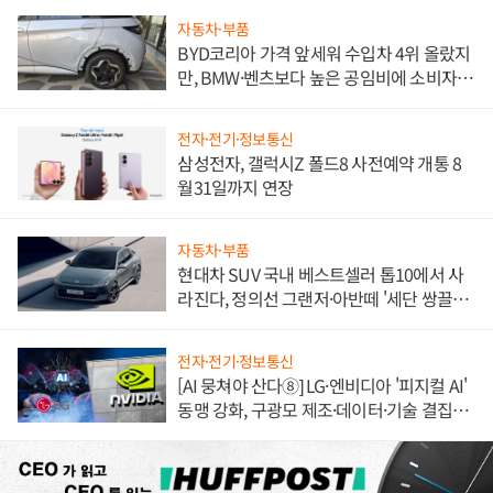
자동차·부품
BYD코리아 가격 앞세워 수입차 4위 올랐지
만, BMW·벤츠보다 높은 공임비에 소비자
불만 폭발
전자·전기·정보통신
삼성전자, 갤럭시Z 폴드8 사전예약 개통 8
월31일까지 연장
자동차·부품
현대차 SUV 국내 베스트셀러 톱10에서 사
라진다, 정의선 그랜저·아반떼 '세단 쌍끌
이'로 내수 방어
전자·전기·정보통신
[AI 뭉쳐야 산다⑧] LG·엔비디아 '피지컬 AI'
동맹 강화, 구광모 제조·데이터·기술 결집
해 종합 로보틱스 기업으로