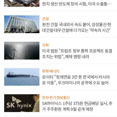
현지 생산 반도체 장비 시험, 미국 수출통제
대비"
건설
원전 건설 국내외서 속도 붙어, 삼성물산·현
대건설·대우건설에 다가오는 '약속의 시간'
사회
미국 법원 "트럼프 정부 풍력 프로젝트 동결
조치는 위법", 해제 명령 내려
화학·에너지
로이터 "정제연료 3만 톤 한국에서 러시아
로 이동", 우크라이나의 공격에 수요 늘어
전자·전기·정보통신
SK하이닉스 1주당 375원 현금배당 실시, 추
가 주주환원 계획 9월 공개 예정