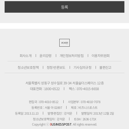
PC버전
회사소개
윤리강령
개인정보처리방침
이용자위원회
청소년보호정책
정정·반론보도
기사심의규정
불편신고
서울특별시 성동구 성수일로 39-34 서울숲더스페이스 12층
대표전화 : 1800-6522
팩스 : 070-4015-8658
편집국 : 070-4010-8512
사업본부 : 070-4010-7078
등록번호 : 서울 아 02897
제호 : 비즈니스포스트
등록일: 2013.11.13
발행·편집인 : 강석운
발행일자: 2013년 12월 2일
청소년보호책임자 : 강석운
ISSN : 2636-171X
Copyright ⓒ
B
USINESSPOST
. All rights reserved.