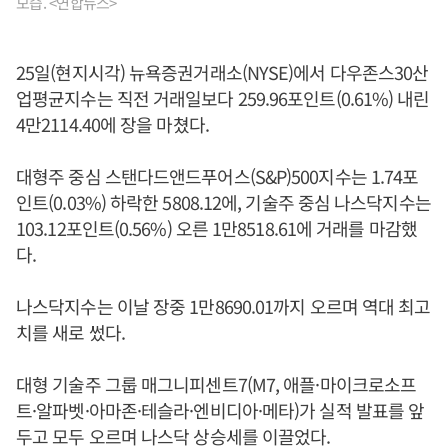
모습. <연합뉴스>
25일(현지시각) 뉴욕증권거래소(NYSE)에서 다우존스30산
업평균지수는 직전 거래일보다 259.96포인트(0.61%) 내린
4만2114.40에 장을 마쳤다.
대형주 중심 스탠다드앤드푸어스(S&P)500지수는 1.74포
인트(0.03%) 하락한 5808.12에, 기술주 중심 나스닥지수는
103.12포인트(0.56%) 오른 1만8518.61에 거래를 마감했
다.
나스닥지수는 이날 장중 1만8690.01까지 오르며 역대 최고
치를 새로 썼다.
대형 기술주 그룹 매그니피센트7(M7, 애플·마이크로소프
트·알파벳·아마존·테슬라·엔비디아·메타)가 실적 발표를 앞
두고 모두 오르며 나스닥 상승세를 이끌었다.