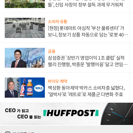
들', 신임 사장의 정부 설득 과제 무거워져
소비자·유통
[현장] 롯데마트 야심작 '부산 물류센터' 가
보니, 장보기 상품 자동으로 담는 '로봇 400
대' 장관
금융
삼섬증권 '상반기 영업이익 1조 클럽' 실적
랠리 진행형, 박종문 '발행어음' 달고 연임 향
하나
바이오·제약
백상환 동아제약 박카스 소비자층 넓혔다,
'얼박사'로 '레트로'로 제품군 다변화 주효