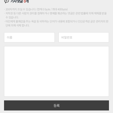
기사댓글
0
개
200자까지 쓰실 수 있습니다. (현재 0 byte / 최대 400byte)
저작권 등 다른 사람의 권리를 침해하거나 명예를 훼손하는 댓글은 관련 법률에 의해 제재를 받을
수 있습니다.
타인에게 불쾌감을 주는 욕설 등 비하하는 단어가 내용에 포함되거나 인신공격성 글은 관리자의 판
단에 의해 삭제 합니다.