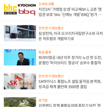
소비자·유통
치킨3사 '가맹점 상생' 비교해보니, 교촌 '영
업권 보호'·bhc '신메뉴 개발'·BBQ '원가 부
담'
전자·전기·정보통신
삼성전자, 미국 오크리지국립연구소와 극저
온 히트펌프 개발하기로
항공·물류
파라타항공 내년 미주 장거리 노선 첫 도전,
윤철민 '하이브리드 항공사' 승부수 통할까
전자·전기·정보통신
SK하이닉스 통합노조 설립 움직임 본격화,
성과급 체계 불만에 3500명 결집
공기업
강원랜드 정책 불확실성에 중장기 비전 '흔