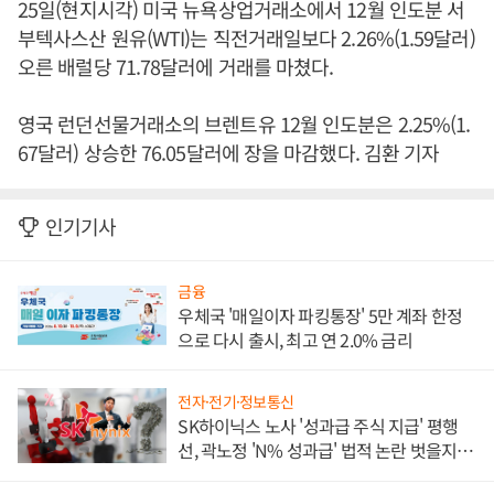
25일(현지시각) 미국 뉴욕상업거래소에서 12월 인도분 서
부텍사스산 원유(WTI)는 직전거래일보다 2.26%(1.59달러)
오른 배럴당 71.78달러에 거래를 마쳤다.
영국 런던선물거래소의 브렌트유 12월 인도분은 2.25%(1.
67달러) 상승한 76.05달러에 장을 마감했다. 김환 기자
인기기사
금융
우체국 '매일이자 파킹통장' 5만 계좌 한정
으로 다시 출시, 최고 연 2.0% 금리
전자·전기·정보통신
SK하이닉스 노사 '성과급 주식 지급' 평행
선, 곽노정 'N% 성과급' 법적 논란 벗을지 주
목