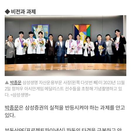
◆ 비전과 과제
▲
박종문
삼성생명 자산운용부문 사장(왼쪽 다섯번 째)이 2023년 11월
2일 항저우 아시안게임 메달리스트 선수들을 초청해 기념촬영하고 있
다. <삼성생명>
박종문
은 삼성증권의 실적을 반등시켜야 하는 과제를 안고
있다.
부동산PF(프로젝트파이낸싱) 파동의 타격을 극복하고 안