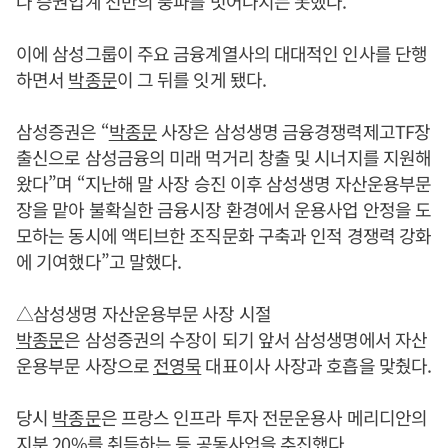
나 증권업계 전반의 풍파를 벗어나지는 못했다.
이에 삼성그룹이 주요 금융계열사의 대대적인 인사를 단행
하면서
박종문
이 그 뒤를 잇게 됐다.
삼성증권은 “
박종문
사장은 삼성생명 금융경쟁력제고TF장
출신으로 삼성금융의 미래 먹거리 창출 및 시너지를 지원해
왔다”며 “지난해 말 사장 승진 이후 삼성생명 자산운용부문
장을 맡아 불확실한 금융시장 환경에서 운용사업 안정을 도
모하는 동시에 액티브한 조직문화 구축과 인적 경쟁력 강화
에 기여했다”고 말했다.
△삼성생명 자산운용부문 사장 시절
박종문
은 삼성증권의 수장이 되기 앞서 삼성생명에서 자산
운용부문 사장으로
전영묵
대표이사 사장과 호흡을 맞췄다.
당시
박종문
은 프랑스 인프라 투자 전문운용사 메리디안의
지분 20%를 취득하는 등 공동사업을 추진했다.