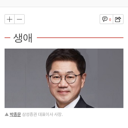
0
생애
▲
박종문
삼성증권 대표이사 사장.