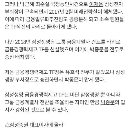
그러나 박근혜-최순실 국정농단사건으로
이재용
삼성전자
부회장이 구속되면서 2017년 2월 미래전략실이 해체됐다.
이에 따라 금융일류화추진팀도 공중분해 되고 소속 팀원들
은 TF직전의 자리로 돌아가게 됐다.
다만 2018년 삼성생명은 그룹 금융계열사 컨트롤 타워로
금융경쟁력제고 TF를 신설했으며 여기에
박종문
을 전무로
승진 배치했다.
처음 금융경쟁력제고 TF장은 유호석 전무가 맡았으나 삼성
생명 부사장으로 승진하면서
박종문
이 맡게 됐다.
삼성생명 금융경쟁력제고 TF는 비단 삼성생명 뿐 아니라
그룹 금융계열사 전반을 조율하는 자리인 만큼
박종문
의 입
지가 강화된 것으로 볼 수 있다.
△삼성증권 대표이사에 올라