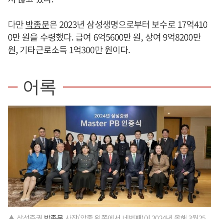
다만
박종문
은 2023년 삼성생명으로부터 보수로 17억410
0만 원을 수령했다. 급여 6억5600만 원, 상여 9억8200만
원, 기타근로소득 1억300만 원이다.
어록
▲ 삼성증권
박종문
사장(앞줄 왼쪽에서 네번째)이 2024년 올해 3월25