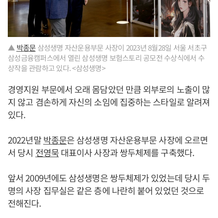
▲
박종문
삼성생명 자산운용부문 사장이 2023년 8월28일 서울 서초구
삼성금융캠퍼스에서 열린 삼성생명 보험스토리 공모전 수상식에서 수
상작을 관람하고 있다. <삼성생명>
경영지원 부문에서 오래 몸담았던 만큼 외부로의 노출이 많
지 않고 겸손하게 자신의 소임에 집중하는 스타일로 알려져
있다.
2022년말
박종문
은 삼성생명 자산운용부문 사장에 오르면
서 당시
전영묵
대표이사 사장과 쌍두체제를 구축했다.
앞서 2009년에도 삼성생명은 쌍두체제가 있었는데 당시 두
명의 사장 집무실은 같은 층에 나란히 붙어 있었던 것으로
전해진다.