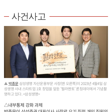
사건사고
▲
박종문
삼성생명 자산운용부문 사장(맨 오른쪽)이 2023년 4월4일 삼
성생명 사내 스타트업 1호 창업을 앞둔 ‘필라멘토’ 론칭데이에서 기념촬
영하고 있다. <삼성생명>
△내부통제 강화 과제
박종문
이 삼성증권 대표이사 사장로 오기 직전 개인 직원의