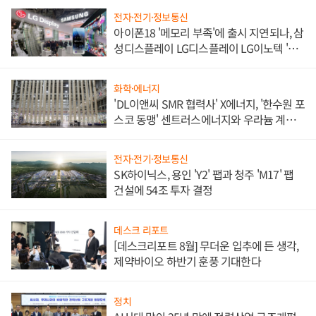
전자·전기·정보통신
아이폰18 '메모리 부족'에 출시 지연되나, 삼
성디스플레이 LG디스플레이 LG이노텍 '탈
애플' 수익 다각화 속도
화학·에너지
'DL이앤씨 SMR 협력사' X에너지, '한수원 포
스코 동맹' 센트러스에너지와 우라늄 계약
체결
전자·전기·정보통신
SK하이닉스, 용인 'Y2' 팹과 청주 'M17' 팹
건설에 54조 투자 결정
데스크 리포트
[데스크리포트 8월] 무더운 입추에 든 생각,
제약바이오 하반기 훈풍 기대한다
정치