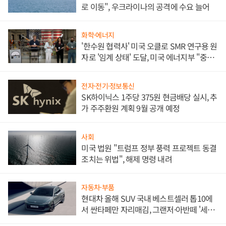
로 이동", 우크라이나의 공격에 수요 늘어
화학·에너지
'한수원 협력사' 미국 오클로 SMR 연구용 원
자로 '임계 상태' 도달, 미국 에너지부 "중요
한 이정표"
전자·전기·정보통신
SK하이닉스 1주당 375원 현금배당 실시, 추
가 주주환원 계획 9월 공개 예정
사회
미국 법원 "트럼프 정부 풍력 프로젝트 동결
조치는 위법", 해제 명령 내려
자동차·부품
현대차 올해 SUV 국내 베스트셀러 톱10에
서 싼타페만 자리매김, 그랜저·아반떼 '세단
쌍끌이'로 내수 방어