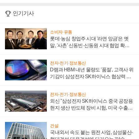
인기기사
소비자·유통
롯데·농심 창업주 시대 '라면 앙금'은 옛
말, '사촌' 신동빈·신동원 시대 협업 확대
일로
전자·전기·정보통신
D램과 HBM 내년 물량도 '품절', 고객사 위
기감이 삼성전자 SK하이닉스 협상력 더
키워
전자·전기·정보통신
외신 "삼성전자 SK하이닉스 중국 공장용
현지 생산 반도체 장비 시험, 미국 수출통
제 대비"
건설
국내외서 속도 붙는 원전 사업, 삼성물산·