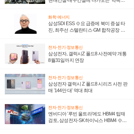
현대건설·대우건설에 다가오는 '약속의
시간'
화학·에너지
삼성SDI ESS 수요 급증에 북미 증설 타
진, 최주선 스텔란티스·GM 합작공장 건
설 재추진하나
전자·전기·정보통신
삼성전자, 갤럭시Z 폴드8 사전예약 개통
8월31일까지 연장
전자·전기·정보통신
삼성전자 갤럭시 Z 폴드8 시리즈 사전 판
매 '144만 대' 역대 최대
전자·전기·정보통신
엔비디아 '루빈 울트라'에도 HBM4 탑재
검토, 삼성전자·SK하이닉스 HBM4 수율
에 주도권 갈린다