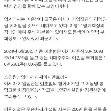
반의 경영을 함께 맡는 모양이 됐다.
업계에서는
이훈범
이 결국은 아세아 기업집단의 경영권
을 이어받을 것으로 내다보고 있다. 이병무 명예회장의
장남인 데다 주식 지분율에 있어서도 동생인 이인범 부
회장보다 앞서있기 때문이다.
2024년 6월30일 기준
이훈범
은 아세아 주식 30만1093
주(14.23%)를 들고 있는 최대주주다. 이인범 부회장은 1
6만5661주(7.83%)를 들고 있다.
△경원산업에서 아세아시멘트까지
아세아 기업집단은
이훈범
의 할아버지인 고 이동녕 봉
명그룹 회장(1992년 작고)이 1957년 설립한 경원산업에
뿌리를 두고 있다.
경원산업은 우승환씨가 설립 자본금 200만 원을 단독 출