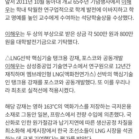
앞서 2011년 10월 동아대 개교 65주년 기념행사에서
이해
우
는 학내 탁월한 연구업적으로 학계 발전에 이바지하고 학
교 명예를 높인 교수에게 수여하는 석당학술상을 수상했다.
이해우
는 두 상의 부상으로 받은 상금 각 500만 원과 800만
원을 대학발전기금으로 기탁했다.
△LNG선박 핵심기술 탱크용 강재, 포스코와 공동개발
이해우
는 삼성중공업 기술연구소에서 연구원으로 12년간
재직하며 멤브레인형 LNG(액화천연가스) 선박의 핵심기술
인 탱크용 강재를 포스코와 공동개발했다. 또 이를 우리나
라 최초로 실적선에 적용시켰다.
해당 강재는 영하 163℃의 액화가스를 저장하는 극저온용
소재로 그동안 일본, 프랑스에서 전량 수입에 의존했다. 국
산화로 인한 원가절감과 납기지연에 따른 생산공정 차질을
최소화해 세계시장에서 한국 조선소들이 LNG 시장을 석권
하는 데 크게 기여했다는 평가를 받았다.