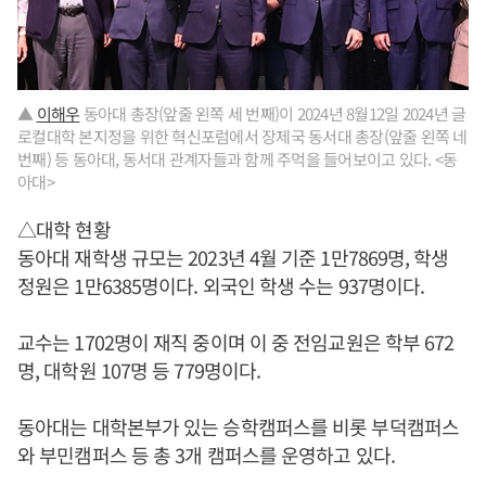
▲
이해우
동아대 총장(앞줄 왼쪽 세 번째)이 2024년 8월12일 2024년 글
로컬대학 본지정을 위한 혁신포럼에서 장제국 동서대 총장(앞줄 왼쪽 네
번째) 등 동아대, 동서대 관계자들과 함께 주먹을 들어보이고 있다. <동
아대>
△대학 현황
동아대 재학생 규모는 2023년 4월 기준 1만7869명, 학생
정원은 1만6385명이다. 외국인 학생 수는 937명이다.
교수는 1702명이 재직 중이며 이 중 전임교원은 학부 672
명, 대학원 107명 등 779명이다.
동아대는 대학본부가 있는 승학캠퍼스를 비롯 부덕캠퍼스
와 부민캠퍼스 등 총 3개 캠퍼스를 운영하고 있다.