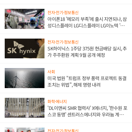
쌍끌이'로 내수 방어
전자·전기·정보통신
아이폰18 '메모리 부족'에 출시 지연되나, 삼
성디스플레이 LG디스플레이 LG이노텍 '탈
애플' 수익 다각화 속도
전자·전기·정보통신
SK하이닉스 1주당 375원 현금배당 실시, 추
가 주주환원 계획 9월 공개 예정
사회
미국 법원 "트럼프 정부 풍력 프로젝트 동결
조치는 위법", 해제 명령 내려
화학·에너지
'DL이앤씨 SMR 협력사' X에너지, '한수원 포
스코 동맹' 센트러스에너지와 우라늄 계약
체결
전자·전기·정보통신