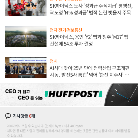
SK하이닉스 노사 '성과급 주식지급' 평행선,
곽노정 'N% 성과급' 법적 논란 벗을지 주목
전자·전기·정보통신
SK하이닉스, 용인 'Y2' 팹과 청주 'M17' 팹
건설에 54조 투자 결정
정치
AI시대 맞아 25년 만에 전력산업 구조개편
시동, '발전5사 통합' 넘어 '한전 지주사' 재편
론도
기사댓글
0
개
200자까지 쓰실 수 있습니다. (현재 0 byte / 최대 400byte)
저작권 등 다른 사람의 권리를 침해하거나 명예를 훼손하는 댓글은 관련 법률에 의해 제재를 받을
수 있습니다.