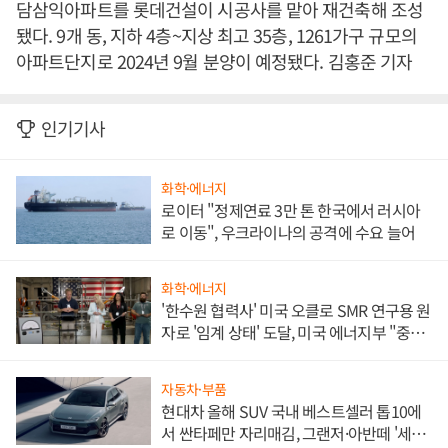
담삼익아파트를 롯데건설이 시공사를 맡아 재건축해 조성
됐다. 9개 동, 지하 4층~지상 최고 35층, 1261가구 규모의
아파트단지로 2024년 9월 분양이 예정됐다. 김홍준 기자
인기기사
화학·에너지
로이터 "정제연료 3만 톤 한국에서 러시아
로 이동", 우크라이나의 공격에 수요 늘어
화학·에너지
'한수원 협력사' 미국 오클로 SMR 연구용 원
자로 '임계 상태' 도달, 미국 에너지부 "중요
한 이정표"
자동차·부품
현대차 올해 SUV 국내 베스트셀러 톱10에
서 싼타페만 자리매김, 그랜저·아반떼 '세단