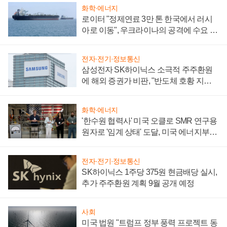
화학·에너지
로이터 "정제연료 3만 톤 한국에서 러시
아로 이동", 우크라이나의 공격에 수요 늘
어
전자·전기·정보통신
삼성전자 SK하이닉스 소극적 주주환원
에 해외 증권가 비판, "반도체 호황 지속
성 의문"
화학·에너지
'한수원 협력사' 미국 오클로 SMR 연구용
원자로 '임계 상태' 도달, 미국 에너지부
"중요한 이정표"
전자·전기·정보통신
SK하이닉스 1주당 375원 현금배당 실시,
추가 주주환원 계획 9월 공개 예정
사회
미국 법원 "트럼프 정부 풍력 프로젝트 동