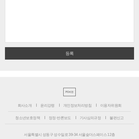
PC버전
회사소개
윤리강령
개인정보처리방침
이용자위원회
청소년보호정책
정정·반론보도
기사심의규정
불편신고
서울특별시 성동구 성수일로 39-34 서울숲더스페이스 12층