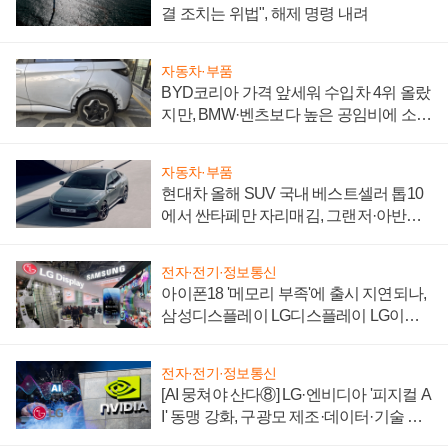
결 조치는 위법", 해제 명령 내려
자동차·부품
BYD코리아 가격 앞세워 수입차 4위 올랐
지만, BMW·벤츠보다 높은 공임비에 소비
자 불만 폭발
자동차·부품
현대차 올해 SUV 국내 베스트셀러 톱10
에서 싼타페만 자리매김, 그랜저·아반떼
'세단 쌍끌이'로 내수 방어
전자·전기·정보통신
아이폰18 '메모리 부족'에 출시 지연되나,
삼성디스플레이 LG디스플레이 LG이노
텍 '탈애플' 수익 다각화 속도
전자·전기·정보통신
[AI 뭉쳐야 산다⑧] LG·엔비디아 '피지컬 A
I' 동맹 강화, 구광모 제조·데이터·기술 결
집해 종합 로보틱스 기업으로