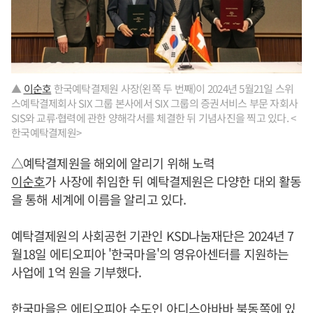
▲
이순호
한국예탁결제원 사장(왼쪽 두 번째)이 2024년 5월21일 스위
스예탁결제회사 SIX 그룹 본사에서 SIX 그룹의 증권서비스 부문 자회사
SIS와 교류·협력에 관한 양해각서를 체결한 뒤 기념사진을 찍고 있다. <
한국예탁결제원>
△예탁결제원을 해외에 알리기 위해 노력
이순호
가 사장에 취임한 뒤 예탁결제원은 다양한 대외 활동
을 통해 세계에 이름을 알리고 있다.
예탁결제원의 사회공헌 기관인 KSD나눔재단은 2024년 7
월18일 에티오피아 '한국마을'의 영유아센터를 지원하는
사업에 1억 원을 기부했다.
한국마을은 에티오피아 수도인 아디스아바바 북동쪽에 있