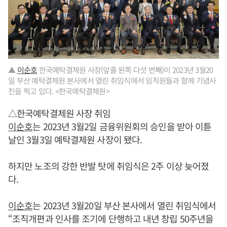
▲
이순호
한국예탁결제원 사장(앞줄 왼쪽 다섯 번째)이 2023년 3월20
일 부산 예탁결제원 본사에서 열린 취임식에서 임직원들과 함께 기념사
진을 찍고 있다. <한국예탁결제원>
△한국예탁결제원 사장 취임
이순호
는 2023년 3월2일 금융위원회의 승인을 받아 이튿
날인 3월3일 예탁결제원 사장이 됐다.
하지만 노조의 강한 반발 탓에 취임식은 2주 이상 늦어졌
다.
이순호
는 2023년 3월20일 부산 본사에서 열린 취임식에서
“조직개편과 인사를 조기에 단행하고 내년 창립 50주년을