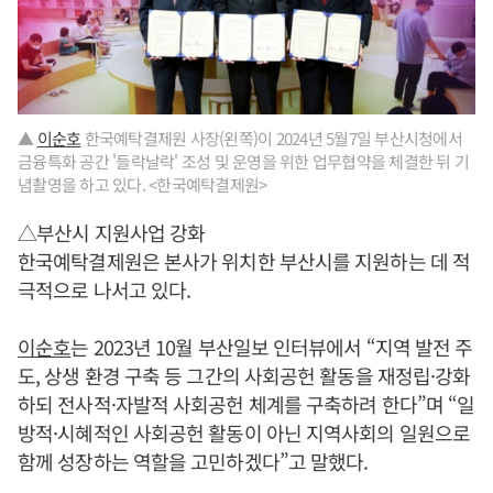
▲
이순호
한국예탁결제원 사장(왼쪽)이 2024년 5월7일 부산시청에서
금융특화 공간 '들락날락' 조성 및 운영을 위한 업무협약을 체결한 뒤 기
념촬영을 하고 있다. <한국예탁결제원>
△부산시 지원사업 강화
한국예탁결제원은 본사가 위치한 부산시를 지원하는 데 적
극적으로 나서고 있다.
이순호
는 2023년 10월 부산일보 인터뷰에서 “지역 발전 주
도, 상생 환경 구축 등 그간의 사회공헌 활동을 재정립·강화
하되 전사적·자발적 사회공헌 체계를 구축하려 한다”며 “일
방적·시혜적인 사회공헌 활동이 아닌 지역사회의 일원으로
함께 성장하는 역할을 고민하겠다”고 말했다.