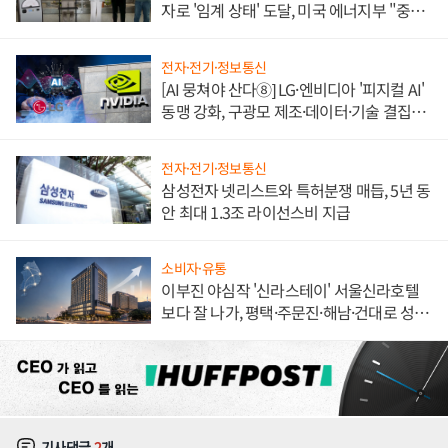
자로 '임계 상태' 도달, 미국 에너지부 "중요
한 이정표"
전자·전기·정보통신
[AI 뭉쳐야 산다⑧] LG·엔비디아 '피지컬 AI'
동맹 강화, 구광모 제조·데이터·기술 결집
해 종합 로보틱스 기업으로
전자·전기·정보통신
삼성전자 넷리스트와 특허분쟁 매듭, 5년 동
안 최대 1.3조 라이선스비 지급
소비자·유통
이부진 야심작 '신라스테이' 서울신라호텔
보다 잘 나가, 평택·주문진·해남·건대로 성
장판 더 넓힌다
기사댓글
2
개