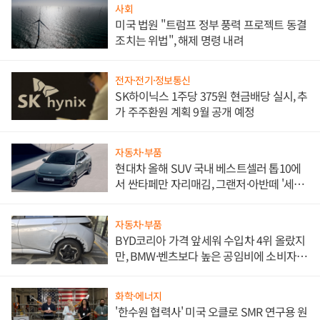
사회
미국 법원 "트럼프 정부 풍력 프로젝트 동결
조치는 위법", 해제 명령 내려
전자·전기·정보통신
SK하이닉스 1주당 375원 현금배당 실시, 추
가 주주환원 계획 9월 공개 예정
자동차·부품
현대차 올해 SUV 국내 베스트셀러 톱10에
서 싼타페만 자리매김, 그랜저·아반떼 '세단
쌍끌이'로 내수 방어
자동차·부품
BYD코리아 가격 앞세워 수입차 4위 올랐지
만, BMW·벤츠보다 높은 공임비에 소비자
불만 폭발
화학·에너지
'한수원 협력사' 미국 오클로 SMR 연구용 원