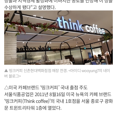
창출과 지역경제 활성화에 이바지한 공로를 인정해 이 상을
수상하게 됐다“고 설명했다.
▲ 띵크커피 신촌현대백화점점 매장 전경. <아이디 wooyung7의 네이
버 블로그>
△미국 카페브랜드 ‘띵크커피’ 국내 출점 주도
서울식품공업은 2011년 8월16일 미국 뉴욕의 카페 브랜드
‘띵크커피(Think coffee)’의 국내 1호점을 서울 종로구 광화
문 트윈트리타워 1층에 열었다.