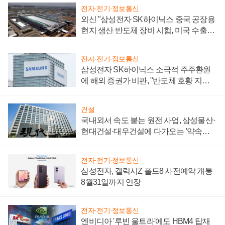
전자·전기·정보통신
외신 "삼성전자 SK하이닉스 중국 공장용
현지 생산 반도체 장비 시험, 미국 수출통
제 대비"
전자·전기·정보통신
삼성전자 SK하이닉스 소극적 주주환원
에 해외 증권가 비판, "반도체 호황 지속
성 의문"
건설
국내외서 속도 붙는 원전 사업, 삼성물산·
현대건설·대우건설에 다가오는 '약속의
시간'
전자·전기·정보통신
삼성전자, 갤럭시Z 폴드8 사전예약 개통
8월31일까지 연장
전자·전기·정보통신
엔비디아 '루빈 울트라'에도 HBM4 탑재