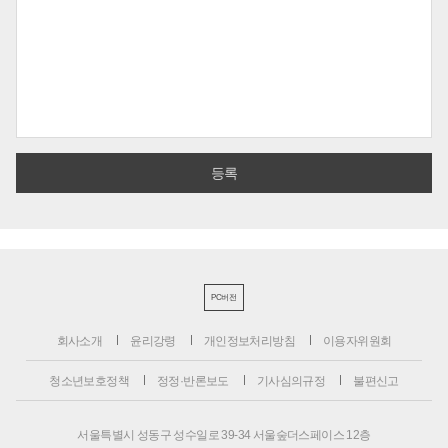
PC버전
회사소개
윤리강령
개인정보처리방침
이용자위원회
청소년보호정책
정정·반론보도
기사심의규정
불편신고
서울특별시 성동구 성수일로 39-34 서울숲더스페이스 12층