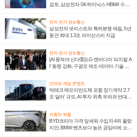
검토, 삼성전자·SK하이닉스 HBM4 수율
에 주도권 갈린다
전자·전기·정보통신
삼성전자 넷리스트와 특허분쟁 매듭, 5년
동안 최대 1.3조 라이선스비 지급
전자·전기·정보통신
[AI 뭉쳐야 산다⑧] LG·엔비디아 '피지컬 A
I' 동맹 강화, 구광모 제조·데이터·기술 결
집해 종합 로보틱스 기업으로
인터넷·게임·콘텐츠
빅테크 메모리반도체 포함 장기계약 '2.7
조 달러' 규모, AI 투자 위축 우려와 반대
신호
자동차·부품
BYD코리아 가격 앞세워 수입차 4위 올랐
지만, BMW·벤츠보다 높은 공임비에 소비
자 불만 폭발