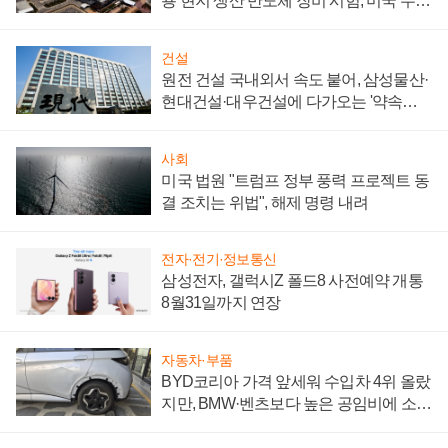
용 현지 생산 반도체 장비 시험, 미국 수출
통제 대비"
건설
원전 건설 국내외서 속도 붙어, 삼성물산·
현대건설·대우건설에 다가오는 '약속의
시간'
사회
미국 법원 "트럼프 정부 풍력 프로젝트 동
결 조치는 위법", 해제 명령 내려
전자·전기·정보통신
삼성전자, 갤럭시Z 폴드8 사전예약 개통
8월31일까지 연장
자동차·부품
BYD코리아 가격 앞세워 수입차 4위 올랐
지만, BMW·벤츠보다 높은 공임비에 소비
자 불만 폭발