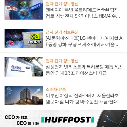
전자·전기·정보통신
엔비디아 '루빈 울트라'에도 HBM4 탑재
검토, 삼성전자·SK하이닉스 HBM4 수율
에 주도권 갈린다
전자·전기·정보통신
[AI 뭉쳐야 산다⑧] LG·엔비디아 '피지컬 A
I' 동맹 강화, 구광모 제조·데이터·기술 결
집해 종합 로보틱스 기업으로
전자·전기·정보통신
삼성전자 넷리스트와 특허분쟁 매듭, 5년
동안 최대 1.3조 라이선스비 지급
소비자·유통
이부진 야심작 '신라스테이' 서울신라호
텔보다 잘 나가, 평택·주문진·해남·건대로
성장판 더 넓힌다