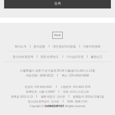
PC버전
회사소개
윤리강령
개인정보처리방침
이용자위원회
청소년보호정책
정정·반론보도
기사심의규정
불편신고
서울특별시 성동구 성수일로 39-34 서울숲더스페이스 12층
대표전화 : 1800-6522
팩스 : 070-4015-8658
편집국 : 070-4010-8512
사업본부 : 070-4010-7078
등록번호 : 서울 아 02897
제호 : 비즈니스포스트
등록일: 2013.11.13
발행·편집인 : 강석운
발행일자: 2013년 12월 2일
청소년보호책임자 : 강석운
ISSN : 2636-171X
Copyright ⓒ
B
USINESSPOST
. All rights reserved.