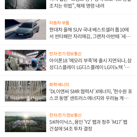
조치는 위법", 해제 명령 내려
자동차·부품
현대차 올해 SUV 국내 베스트셀러 톱10에
서 싼타페만 자리매김, 그랜저·아반떼 '세단
쌍끌이'로 내수 방어
전자·전기·정보통신
아이폰18 '메모리 부족'에 출시 지연되나, 삼
성디스플레이 LG디스플레이 LG이노텍 '탈
애플' 수익 다각화 속도
화학·에너지
'DL이앤씨 SMR 협력사' X에너지, '한수원 포
스코 동맹' 센트러스에너지와 우라늄 계약
체결
전자·전기·정보통신
SK하이닉스, 용인 'Y2' 팹과 청주 'M17' 팹
건설에 54조 투자 결정