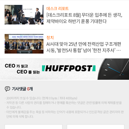
데스크 리포트
[데스크리포트 8월] 무더운 입추에 든 생각,
제약바이오 하반기 훈풍 기대한다
정치
AI시대 맞아 25년 만에 전력산업 구조개편
시동, '발전5사 통합' 넘어 '한전 지주사' 재편
론도
기사댓글
0
개
200자까지 쓰실 수 있습니다. (현재 0 byte / 최대 400byte)
저작권 등 다른 사람의 권리를 침해하거나 명예를 훼손하는 댓글은 관련 법률에 의해 제재를 받을
수 있습니다.
타인에게 불쾌감을 주는 욕설 등 비하하는 단어가 내용에 포함되거나 인신공격성 글은 관리자의 판
단에 의해 삭제 합니다.