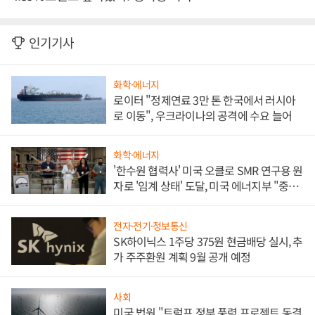
인기기사
화학·에너지
로이터 "정제연료 3만 톤 한국에서 러시아
로 이동", 우크라이나의 공격에 수요 늘어
화학·에너지
'한수원 협력사' 미국 오클로 SMR 연구용 원
자로 '임계 상태' 도달, 미국 에너지부 "중요
한 이정표"
전자·전기·정보통신
SK하이닉스 1주당 375원 현금배당 실시, 추
가 주주환원 계획 9월 공개 예정
사회
미국 법원 "트럼프 정부 풍력 프로젝트 동결