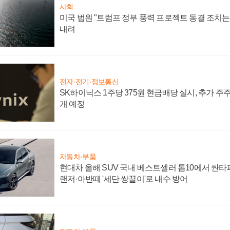
사회
미국 법원 "트럼프 정부 풍력 프로젝트 동결 조치는 
내려
전자·전기·정보통신
SK하이닉스 1주당 375원 현금배당 실시, 추가 주
개 예정
자동차·부품
현대차 올해 SUV 국내 베스트셀러 톱10에서 싼타
랜저·아반떼 '세단 쌍끌이'로 내수 방어