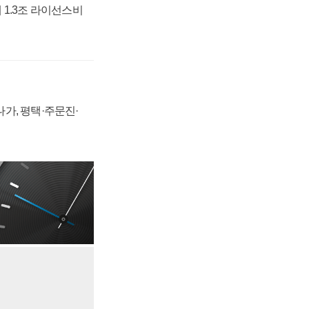
 1.3조 라이선스비
가, 평택·주문진·