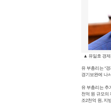
▲ 유일호 경제
유 부총리는 “
경기보완에 나서
유 부총리는 추
천억 원 규모의
조2천억 원, 지