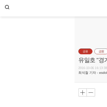
금융
금융
유일호 "경
2016-10-06 16:13:3
최석철 기자 - esdols