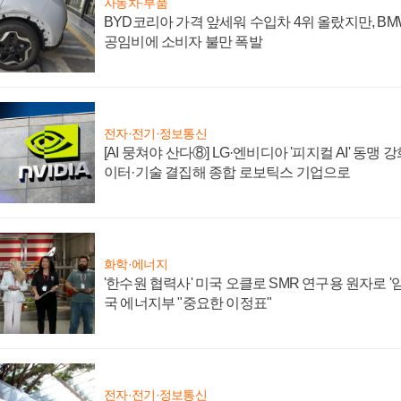
자동차·부품
BYD코리아 가격 앞세워 수입차 4위 올랐지만, B
공임비에 소비자 불만 폭발
전자·전기·정보통신
[AI 뭉쳐야 산다⑧] LG·엔비디아 '피지컬 AI' 동맹 
이터·기술 결집해 종합 로보틱스 기업으로
화학·에너지
'한수원 협력사' 미국 오클로 SMR 연구용 원자로 '임
국 에너지부 "중요한 이정표"
전자·전기·정보통신