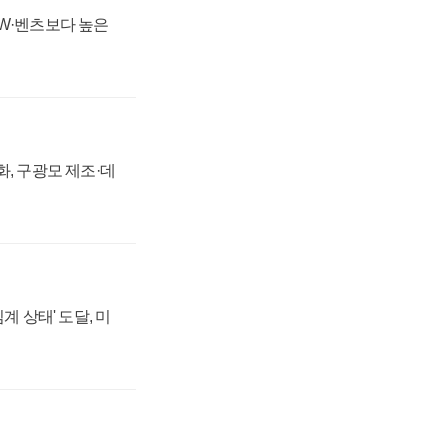
MW·벤츠보다 높은
강화, 구광모 제조·데
계 상태' 도달, 미