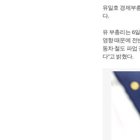
유일호 경제부총
다.
유 부총리는 6
영향 때문에 전
동차∙철도 파업
다”고 밝혔다.