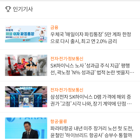
인기기사
금융
우체국 '매일이자 파킹통장' 5만 계좌 한정
으로 다시 출시, 최고 연 2.0% 금리
전자·전기·정보통신
SK하이닉스 노사 '성과급 주식 지급' 평행
선, 곽노정 'N% 성과급' 법적 논란 벗을지 주
목
전자·전기·정보통신
삼성전자 SK하이닉스 D램 가격에 해외 증
권가 '고점' 시각 나와, 장기 계약에 단점 부
각
항공·물류
파라타항공 내년 미주 장거리 노선 첫 도전,
윤철민 '하이브리드 항공사' 승부수 통할까