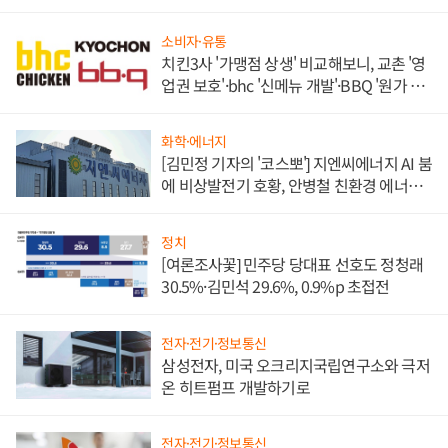
소비자·유통
치킨3사 '가맹점 상생' 비교해보니, 교촌 '영
업권 보호'·bhc '신메뉴 개발'·BBQ '원가 부
담'
화학·에너지
[김민정 기자의 '코스뽀'] 지엔씨에너지 AI 붐
에 비상발전기 호황, 안병철 친환경 에너지
발전전문기업 향한다
정치
[여론조사꽃] 민주당 당대표 선호도 정청래
30.5%·김민석 29.6%, 0.9%p 초접전
전자·전기·정보통신
삼성전자, 미국 오크리지국립연구소와 극저
온 히트펌프 개발하기로
전자·전기·정보통신